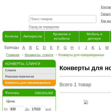
Конта
Гарант
Как вы
Город не определен
Кроватки и
Мебель в
Коляски
Автокресла
колыбели
детскую
Бренды
A
B
C
D
E
F
G
H
I
J
K
L
M
Главная
Конверты, слинги
Конверты для новорожденных
КОНВЕРТЫ, СЛИНГИ
Конверты для н
Слинги
Рюкзаки-переноски
Конверты для новорожденных
Всего 1 товар
Фильтры
очистить всё
Цена
От
До
руб.