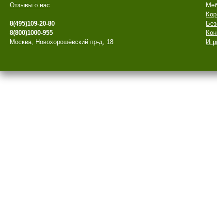
Отзывы о нас
Меб
Кор
8(495)109-20-80
Без
8(800)1000-955
Кон
Москва, Новохорошёвский пр-д, 18
Игр