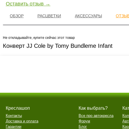
Оставить отзыв →
ОБЗОР
РАСЦВЕТКИ
АКСЕССУАРЫ
ОТЗЫВ
Не откладывайте, купите сейчас этот товар
Конверт JJ Cole by Tomy Bundleme Infant
Креслашоп
Как выбрать?
Ка
Контакты
Все про автокресла
Кол
Доставка и оплата
Форум
Авт
Гарантии
Блог
Кро