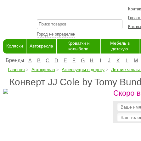
Конта
Гарант
Как вы
Город не определен
Кроватки и
Мебель в
Коляски
Автокресла
колыбели
детскую
Бренды
A
B
C
D
E
F
G
H
I
J
K
L
M
Главная
Автокресла
Аксессуары в дорогу
Летние чехлы
Конверт JJ Cole by Tomy Bund
Скоро в