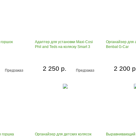
 горшок
Адаптер для установки Maxi-Cosi
Органайзер для 
т
Phil and Teds на коляcку Smart 3
Benbat G-Car
2 250 р.
2 200 р
Предзаказ
Предзаказ
 горшка
Органайзер для детских колясок
Выравнивающий в