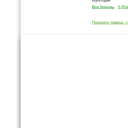
Все бренды
5 Poi
Показать товары, 
Креслашоп
Как выбр
Контакты
Все про авт
Доставка и оплата
Форум
Гарантии
Блог
Отзывы о нас
8(495)109-20-80
8(800)1000-955