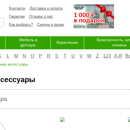
Контакты
Доставка и оплата
Гарантии
Отзывы о нас
Как выбрать?
Скидки и акции
Мебель в
Безопасность, ку
Кормление
детскую
гигиена
K
L
M
N
O
P
R
S
T
U
V
W
Z
123
А-Я
В
ные аксессуары
ксессуары
ара