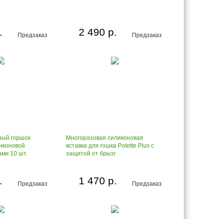
.
2 490 р.
Предзаказ
Предзаказ
ный горшок
Многоразовая силиконовая
ликоновой
вставка для гошка Potette Plus c
ами 10 шт.
защитой от брызг
.
1 470 р.
Предзаказ
Предзаказ