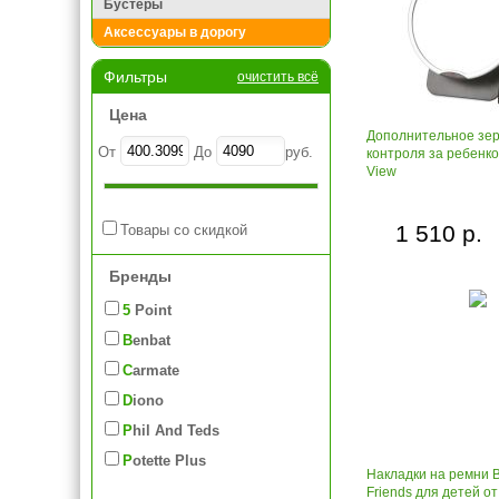
Бустеры
Аксессуары в дорогу
Фильтры
очистить всё
Цена
Дополнительное зер
От
До
руб.
контроля за ребенко
View
1 510 р.
Товары со скидкой
Бренды
5 Point
Benbat
Carmate
Diono
Phil And Teds
Potette Plus
Накладки на ремни B
Friends для детей от