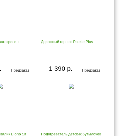
автокресел
Дорожный горшок Potette Plus
.
1 390 р.
Предзаказ
Предзаказ
алик Diono Sit
Подогреватель детcких бутылочек