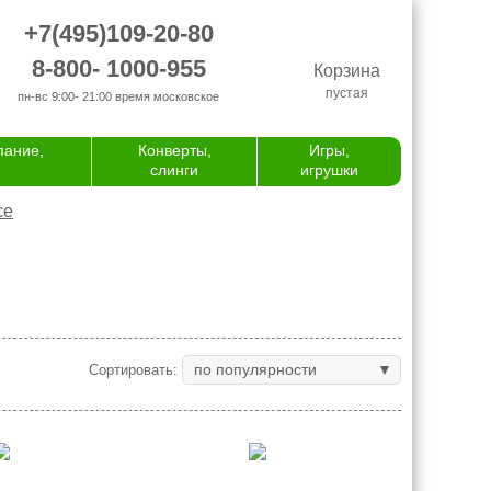
+7(495)109-20-80
8-800- 1000-955
Корзина
пустая
пн-вс 9:00- 21:00
время московское
пание,
Конверты,
Игры,
слинги
игрушки
се
по популярности
Сортировать: