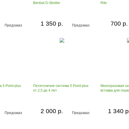
Benbat G-Stroller
Rite
1 350 р.
700 р.
Предзаказ
Предзаказ
 5 Point plus
Пятиточечня система 5 Point plus
Многоразовая си
от 2,5 до 4 лет
вставка для гошка
2 000 р.
1 340 р
Предзаказ
Предзаказ