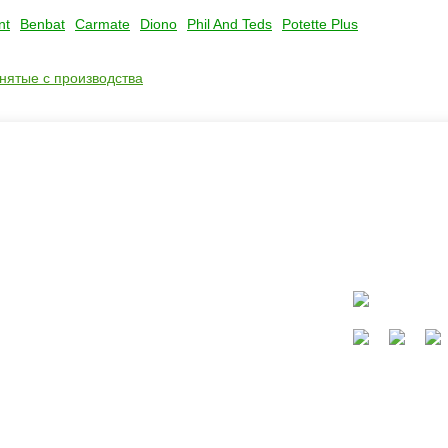
nt
Benbat
Carmate
Diono
Phil And Teds
Potette Plus
снятые с производства
ать?
Каталог
окресла
Коляски
Автокресла
Кроватки и колыбели
Мебель в детскую
Кормление
Сайт не являет
Безопасность, купание, гигиена
Конверты, слинги