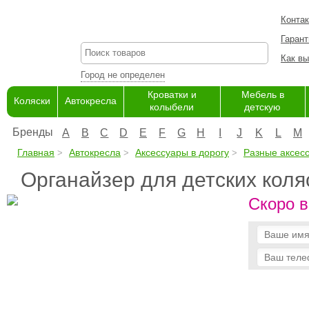
Конта
Гарант
Как вы
Город не определен
Кроватки и
Мебель в
Коляски
Автокресла
колыбели
детскую
Бренды
A
B
C
D
E
F
G
H
I
J
K
L
M
Главная
Автокресла
Аксессуары в дорогу
Разные аксес
Органайзер для детских коляс
Скоро в