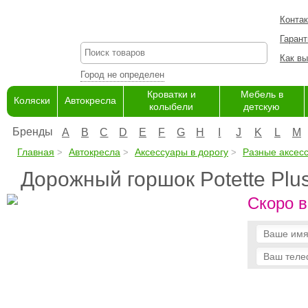
Конта
Гарант
Как вы
Город не определен
Кроватки и
Мебель в
Коляски
Автокресла
колыбели
детскую
Бренды
A
B
C
D
E
F
G
H
I
J
K
L
M
Главная
Автокресла
Аксессуары в дорогу
Разные аксес
Дорожный горшок Potette Plu
Скоро в