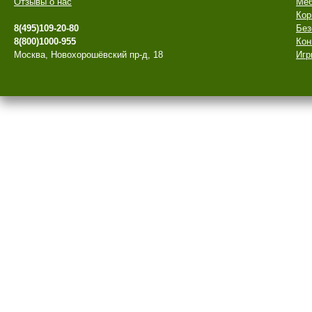
Отзывы о нас
Меб
Кор
8(495)109-20-80
Без
8(800)1000-955
Кон
Москва, Новохорошёвский пр-д, 18
Игр