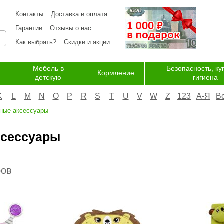
Контакты
Доставка и оплата
Гарантии
Отзывы о нас
Как выбрать?
Скидки и акции
Мебель в
Безопасность, ку
Кормление
детскую
гигиена
K
L
M
N
O
P
R
S
T
U
V
W
Z
123
А-Я
В
ные аксессуары
ксессуары
ров