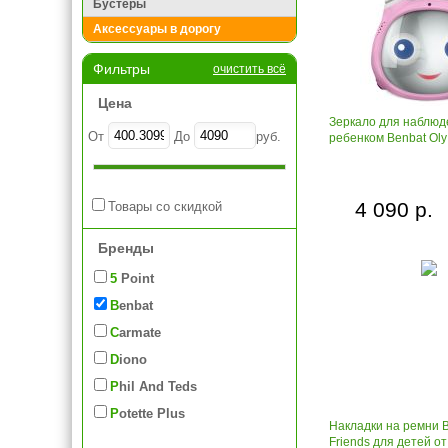
Бустеры
Аксессуары в дорогу
Фильтры
очистить всё
Цена
Зеркало для наблюд
От
До
руб.
ребенком Benbat Oly
4 090 р.
Товары со скидкой
Бренды
5 Point
Benbat
Carmate
Diono
Phil And Teds
Potette Plus
Накладки на ремни B
Friends для детей от 