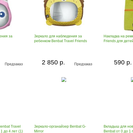
ения за
Зеркало для наблюдения за
Накладка на ремн
ребенком Benbat Travel Friends
Friends для детей
2 850 р.
590 р.
Предзаказ
Предзаказ
enbat Travel
Зеркало-органайзер Benbat G-
Вкладыш для но
1 до 4 лет (1)
Mirror
Benbat от 0 до 1 