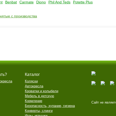
nt
Benbat
Carmate
Diono
Phil And Teds
Potette Plus
снятые с производства
ать?
Каталог
окресла
Коляски
Автокресла
Кроватки и колыбели
Мебель в детскую
Кормление
Сайт не являет
Безопасность, купание, гигиена
Конверты, слинги
Игры, игрушки