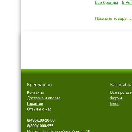
Все бренды
5 Poi
Показать товары, 
Креслашоп
Как выбр
Контакты
Все про авт
Доставка и оплата
Форум
Гарантии
Блог
Отзывы о нас
8(495)109-20-80
8(800)1000-955
Москва, Новохорошёвский пр-д, 18