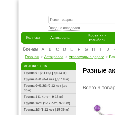
Город не определен
Кроватки и
Коляски
Автокресла
колыбели
Бренды
A
B
C
D
E
F
G
H
I
J
Главная
Автокресла
Аксессуары в дорогу
Раз
АВТОКРЕСЛА
Разные а
Группа 0+ (0-1 год | до 13 кг)
Группа 0+/1 (0-4 лет | до 18 кг)
Группа 0+/1/2/3 (0-12 лет | до
Всего 9 това
36кг)
Группа 1 (1-4 лет | 9-18 кг)
Группа 1/2/3 (1-12 лет | 9-36 кг)
Группа 2/3 (3-12 лет | 15-36 кг)