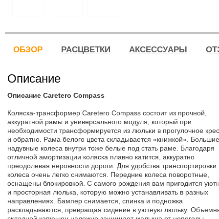
ОБЗОР
РАСЦВЕТКИ
АКСЕССУАРЫ
ОТ
Описание
Описание Caretero Compass
Коляска-трансформер Caretero Compass состоит из прочной,
аккуратной рамы и универсального модуля, который при
необходимости трансформируется из люльки в прогулочное кре
и обратно. Рама белого цвета складывается «книжкой». Больши
надувные колеса внутри тоже белые под стать раме. Благодаря
отличной амортизации коляска плавно катится, аккуратно
преодолевая неровности дороги. Для удобства транспортировки
колеса очень легко снимаются. Передние колеса поворотные,
оснащены блокировкой. С самого рождения вам пригодится уют
и просторная люлька, которую можно устанавливать в разных
направлениях. Бампер снимается, спинка и подножка
раскладываются, превращая сидение в уютную люльку. Объемн
складной капюшон надежно защищает малыша от непогоды.