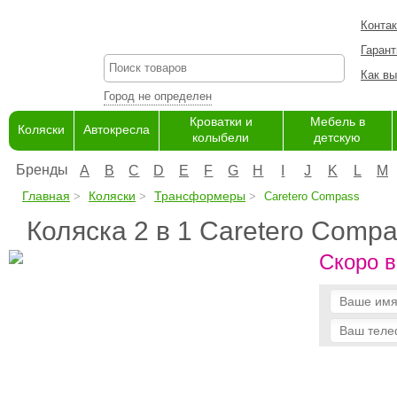
Конта
Гарант
Как вы
Город не определен
Кроватки и
Мебель в
Коляски
Автокресла
колыбели
детскую
Бренды
A
B
C
D
E
F
G
H
I
J
K
L
M
Главная
Коляски
Трансформеры
Caretero Compass
Коляска 2 в 1 Caretero Comp
Скоро в