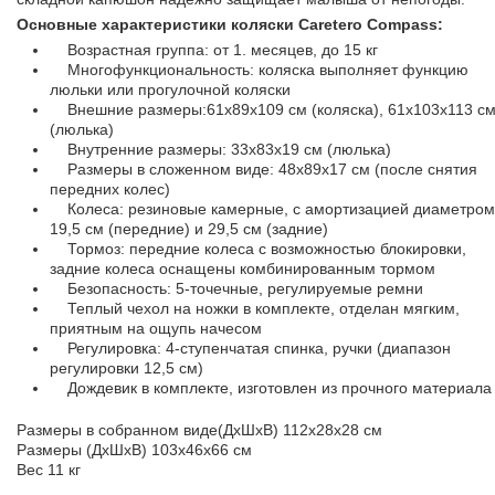
Основные характеристики коляски Caretero Compass:
Возрастная группа: от 1. месяцев, до 15 кг
Многофункциональность: коляска выполняет функцию
люльки или прогулочной коляски
Внешние размеры:61x89x109 см (коляска), 61x103x113 с
(люлька)
Внутренние размеры: 33x83x19 см (люлька)
Размеры в сложенном виде: 48x89x17 см (после снятия
передних колес)
Колеса: резиновые камерные, с амортизацией диаметром
19,5 см (передние) и 29,5 см (задние)
Тормоз: передние колеса с возможностью блокировки,
задние колеса оснащены комбинированным тормом
Безопасность: 5-точечные, регулируемые ремни
Теплый чехол на ножки в комплекте, отделан мягким,
приятным на ощупь начесом
Регулировка: 4-ступенчатая спинка, ручки (диапазон
регулировки 12,5 см)
Дождевик в комплекте, изготовлен из прочного материала
Размеры в собранном виде(ДхШхВ) 112х28х28 см
Размеры (ДхШхВ) 103х46х66 см
Вес 11 кг