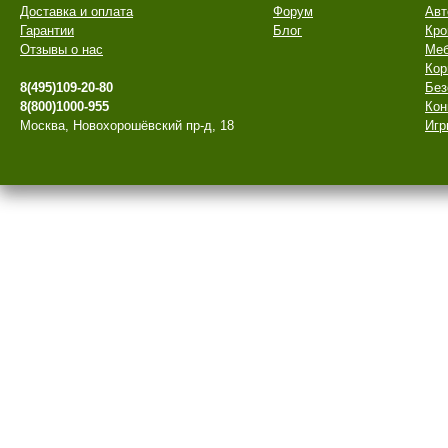
Доставка и оплата
Форум
Авт
Гарантии
Блог
Кро
Отзывы о нас
Меб
Кор
8(495)109-20-80
Без
8(800)1000-955
Кон
Москва, Новохорошёвский пр-д, 18
Игр