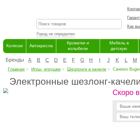
Конта
Гарант
Как вы
Город не определен
Кроватки и
Мебель в
Коляски
Автокресла
колыбели
детскую
Бренды
A
B
C
D
E
F
G
H
I
J
K
L
M
Главная
Игры, игрушки
Шезлонги и качели
Caretero Bugie
Электронные шезлонг-качели 
Скоро в