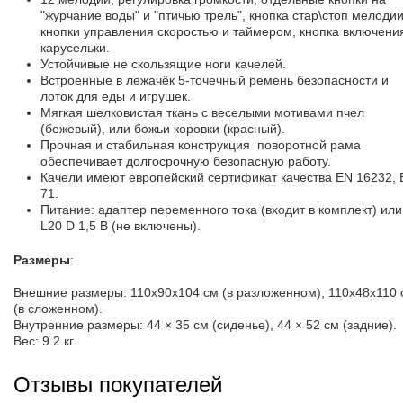
"журчание воды" и "птичью трель", кнопка стар\стоп мелодии
кнопки управления скоростью и таймером, кнопка включени
карусельки.
Устойчивые не скользящие ноги качелей.
Встроенные в лежачёк 5-точечный ремень безопасности и
лоток для еды и игрушек.
Мягкая шелковистая ткань с веселыми мотивами пчел
(бежевый), или божьи коровки (красный).
Прочная и стабильная конструкция поворотной рама
обеспечивает долгосрочную безопасную работу.
Качели имеют европейский сертификат качества EN 16232,
71.
Питание: адаптер переменного тока (входит в комплект) или 
L20 D 1,5 В (не включены).
Размеры
:
Внешние размеры: 110x90x104 см (в разложенном), 110x48x110 
(в сложенном).
Внутренние размеры: 44 × 35 см (сиденье), 44 × 52 см (задние).
Вес: 9.2 кг.
Отзывы покупателей