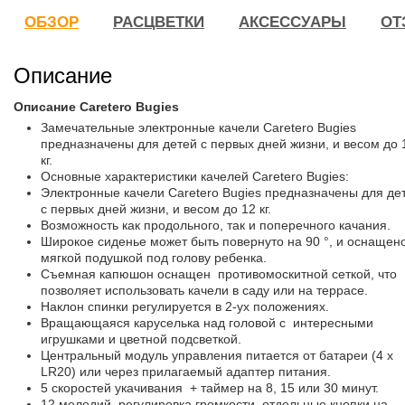
ОБЗОР
РАСЦВЕТКИ
АКСЕССУАРЫ
ОТ
Описание
Описание Caretero Bugies
Замечательные электронные качели Caretero Bugies
предназначены для детей с первых дней жизни, и весом до 
кг.
Основные характеристики качелей Caretero Bugies:
Электронные качели Caretero Bugies предназначены для де
с первых дней жизни, и весом до 12 кг.
Возможность как продольного, так и поперечного качания.
Широкое сиденье может быть повернуто на 90 °, и оснащено
мягкой подушкой под голову ребенка.
Съемная капюшон оснащен противомоскитной сеткой, что
позволяет использовать качели в саду или на террасе.
Наклон спинки регулируется в 2-ух положениях.
Вращающаяся каруселька над головой с интересными
игрушками и цветной подсветкой.
Центральный модуль управления питается от батареи (4 х
LR20) или через прилагаемый адаптер питания.
5 скоростей укачивания + таймер на 8, 15 или 30 минут.
12 мелодий, регулировка громкости, отдельные кнопки на