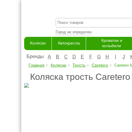
Город не определен
Кроватки и
Коляски
Автокресла
колыбели
Бренды
A
B
C
D
E
F
G
H
I
J
Главная
Коляски
Трость
Caretero
Caretero 
Коляска трость Careter