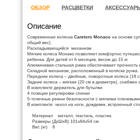
ОБЗОР
РАСЦВЕТКИ
АКСЕССУАР
Описание
Современная коляска
Caretero Monaco
на основе суп
общий вес).
Раскладывающийся механизм .
Мягкие колеса Монако позволяют комфортно путешест
ребенка. Для детей от 6 месяцев, весом до 15 кг.
Алюминевая-стальная рама обеспечивает прочность к
Складной механизм, расположенный в коляске ручка.
Передние колеса – двойные, поворотные колеса (18 с
Задние колеса – мягкая (20 см в диаметре), снабжен
В комплекте держатель для бутылки.
4 позиции регулировки спинки
5-точечные ремни безопасности с мягкими плечевыми
В комплекте: чехол на ноги, дождевик, встроенный сто
Материал металл, текстиль, пластик
Размеры (ДхШхВ) 101x84х54 см
Вес (кг) 8