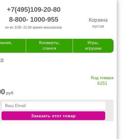
+7(495)109-20-80
8-800- 1000-955
Корзина
пустая
пн-вс 9:00- 21:00
время московское
пание,
Конверты,
Игры,
слинги
игрушки
се
Код товара
6151
00
руб
Заказать этот товар