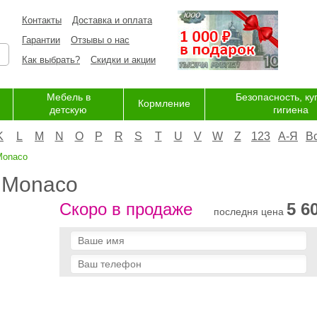
Контакты
Доставка и оплата
Гарантии
Отзывы о нас
Как выбрать?
Скидки и акции
Мебель в
Безопасность, ку
Кормление
детскую
гигиена
K
L
M
N
O
P
R
S
T
U
V
W
Z
123
А-Я
В
Monaco
o Monaco
Скоро в продаже
5 6
последня цена