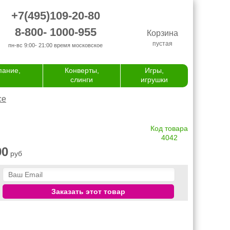
+7(495)109-20-80
8-800- 1000-955
Корзина
пустая
пн-вс 9:00- 21:00
время московское
пание,
Конверты,
Игры,
слинги
игрушки
се
Код товара
4042
90
руб
Заказать этот товар