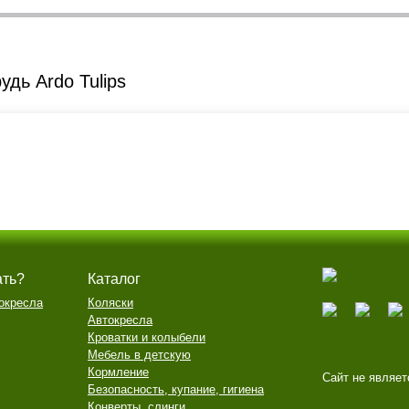
дь Ardo Tulips
ать?
Каталог
окресла
Коляски
Автокресла
Кроватки и колыбели
Мебель в детскую
Кормление
Сайт не являет
Безопасность, купание, гигиена
Конверты, слинги