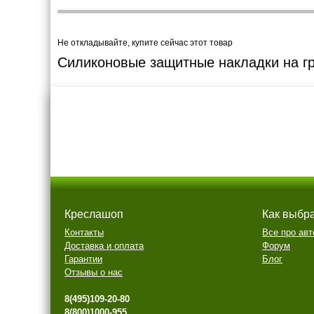
Не откладывайте, купите сейчас этот товар
Силиконовые защитные накладки на гру
Креслашоп
Как выбр
Контакты
Все про авт
Доставка и оплата
Форум
Гарантии
Блог
Отзывы о нас
8(495)109-20-80
8(800)1000-955