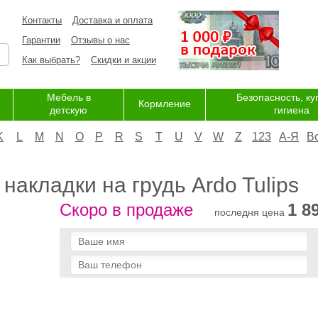
Контакты
Доставка и оплата
Гарантии
Отзывы о нас
Как выбрать?
Скидки и акции
Мебель в
Безопасность, ку
Кормление
детскую
гигиена
K
L
M
N
O
P
R
S
T
U
V
W
Z
123
А-Я
В
s
акладки на грудь Ardo Tulips
Скоро в продаже
1 8
последня цена