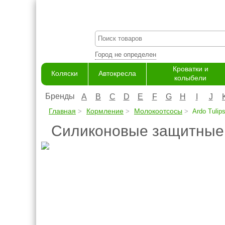
Город не определен
Кроватки и
Коляски
Автокресла
колыбели
Бренды
A
B
C
D
E
F
G
H
I
J
Главная
Кормление
Молокоотсосы
Ardo Tulip
Силиконовые защитные н