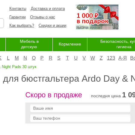
Контакты
Доставка и оплата
Гарантии
Отзывы о нас
Как выбрать?
Скидки и акции
Мебель в
Безопасность, ку
Кормление
детскую
гигиена
K
L
M
N
O
P
R
S
T
U
V
W
Z
123
А-Я
В
 Night Pads 30 штук
для бюстгальтера Ardo Day & N
Скоро в продаже
1 0
последня цена