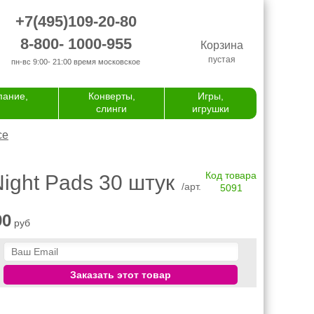
+7(495)109-20-80
8-800- 1000-955
Корзина
пустая
пн-вс 9:00- 21:00
время московское
пание,
Конверты,
Игры,
слинги
игрушки
се
Код товара
ight Pads 30 штук
/арт.
5091
90
руб
Заказать этот товар