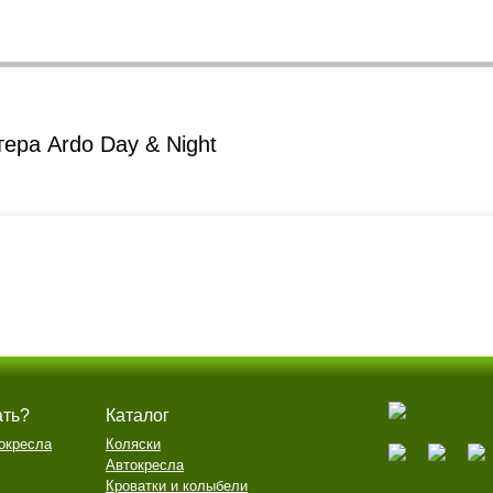
ера Ardo Day & Night
ать?
Каталог
окресла
Коляски
Автокресла
Кроватки и колыбели