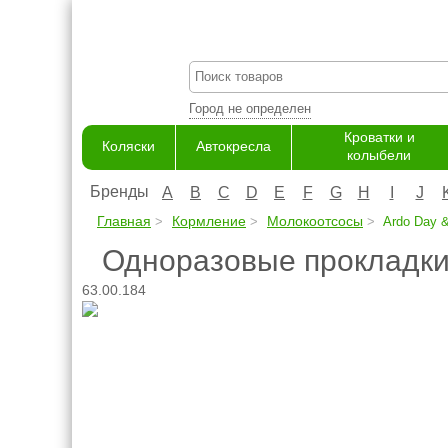
Город не определен
Кроватки и
Коляски
Автокресла
колыбели
Бренды
A
B
C
D
E
F
G
H
I
J
Главная
Кормление
Молокоотсосы
Ardo Day &
Одноразовые прокладки 
63.00.184