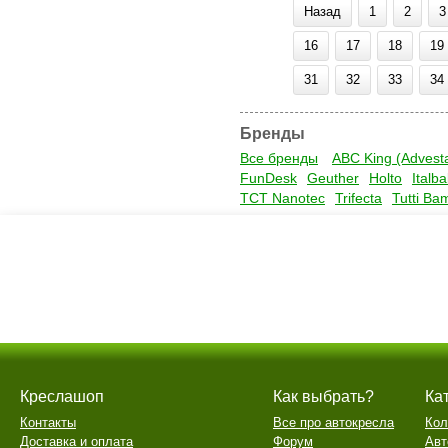
Назад
1
2
3
16
17
18
19
31
32
33
34
Бренды
Все бренды
ABC King (Advest
FunDesk
Geuther
Holto
Italb
TCT Nanotec
Trifecta
Tutti Ba
Креслашоп
Как выбрать?
Ка
Контакты
Все про автокресла
Кол
Доставка и оплата
Форум
Авт