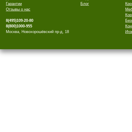
Гарантии
Блог
Кро
Отзывы о нас
Меб
Кор
8(495)109-20-80
Без
8(800)1000-955
Кон
Москва, Новохорошёвский пр-д, 18
Игр