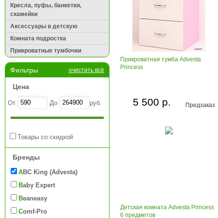
Кресла, пуфы, банкетки,
скамейки
Аксессуары в детскую
Комната подростка
Прикроватные тумбочки
Прикроватная тумба Advesta
Princess
Фильтры
очистить всё
Цена
5 500 р.
От
До
руб.
Предзаказ
Товары со скидкой
Бренды
ABC King (Advesta)
Baby Expert
Beaneasy
Детская комната Advesta Princess
Comf-Pro
6 предметов