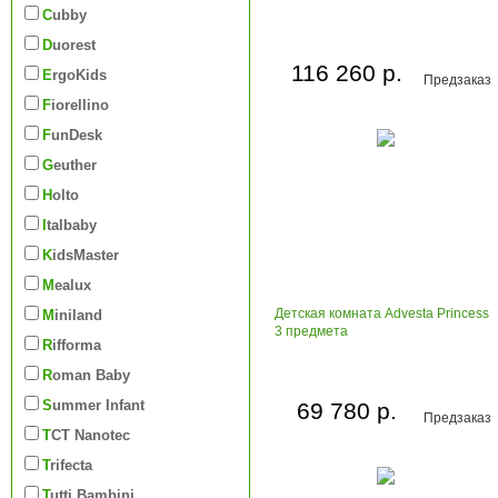
Cubby
Duorest
116 260 р.
ErgoKids
Предзаказ
Fiorellino
FunDesk
Geuther
Holto
Italbaby
KidsMaster
Mealux
Детская комната Advesta Princess
Miniland
3 предмета
Rifforma
Roman Baby
Summer Infant
69 780 р.
Предзаказ
TCT Nanotec
Trifecta
Tutti Bambini