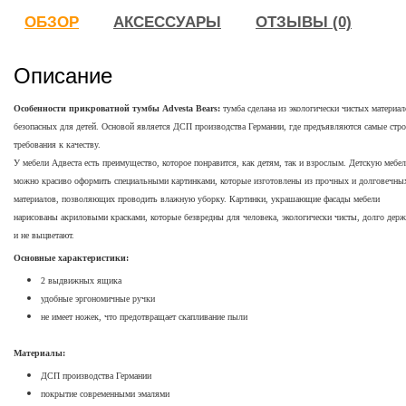
ОБЗОР
АКСЕССУАРЫ
ОТЗЫВЫ (0)
Описание
Особенности прикроватной тумбы Advesta Bears:
тумба сделана из экологически чистых материал
безопасных для детей. Основой является ДСП производства Германии, где предъявляются самые стро
требования к качеству.
У мебели Адвеста есть преимущество, которое понравится, как детям, так и взрослым. Детскую мебе
можно красиво оформить специальными картинками, которые изготовлены из прочных и долговечны
материалов, позволяющих проводить влажную уборку. Картинки, украшающие фасады мебели
нарисованы акриловыми красками, которые безвредны для человека, экологически чисты, долго держ
и не выцветают.
Основные характеристики:
2 выдвижных ящика
удобные эргономичные ручки
не имеет ножек, что предотвращает скапливание пыли
Материалы:
ДСП производства Германии
покрытие современными эмалями