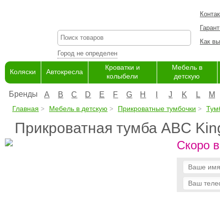
Конта
Гарант
Как вы
Город не определен
Кроватки и
Мебель в
Коляски
Автокресла
колыбели
детскую
Бренды
A
B
C
D
E
F
G
H
I
J
K
L
M
Главная
Мебель в детскую
Прикроватные тумбочки
Тум
Прикроватная тумба ABC King
Скоро в