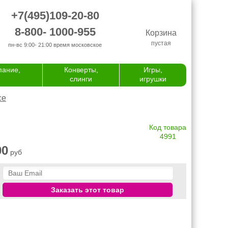
+7(495)109-20-80
8-800- 1000-955
Корзина
пустая
пн-вс 9:00- 21:00
время московское
пание,
Конверты,
Игры,
слинги
игрушки
се
Код товара
4991
00
руб
Заказать этот товар