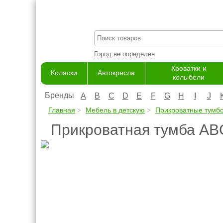
Город не определен
Кроватки и
Коляски
Автокресла
колыбели
Бренды
A
B
C
D
E
F
G
H
I
J
Главная
Мебель в детскую
Прикроватные тумб
Прикроватная тумба ABC 