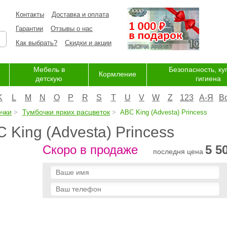
Контакты
Доставка и оплата
Гарантии
Отзывы о нас
Как выбрать?
Скидки и акции
Мебель в
Безопасность, ку
Кормление
детскую
гигиена
K
L
M
N
O
P
R
S
T
U
V
W
Z
123
А-Я
В
очки
Тумбочки ярких расцветок
ABC King (Advesta) Princess
King (Advesta) Princess
Скоро в продаже
5 5
последня цена