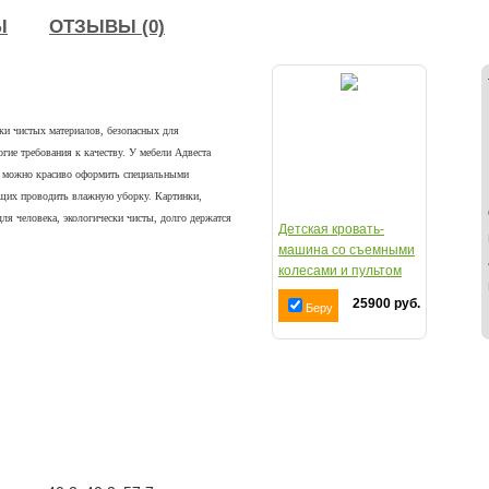
Ы
ОТЗЫВЫ (0)
ски чистых материалов, безопасных для
гие требования к качеству.
У мебели Адвеста
ль можно красиво оформить специальными
ющих проводить влажную уборку. Картинки,
я человека, экологически чисты, долго держатся
Детская кровать-
машина со съемными
колесами и пультом
Advesta Princess
25900 руб.
Беру