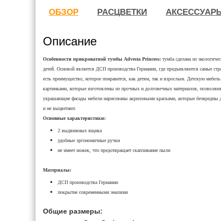
ОБЗОР
РАСЦВЕТКИ
АКСЕССУАР
Описание
Особенности прикроватной тумбы Advesta Princess:
тумба сделана из экологиче
детей. Основой является ДСП производства Германии, где предъявляются самые стро
есть преимущество, которое понравится, как детям, так и взрослым. Детскую мебе
картинками, которые изготовлены из прочных и долговечных материалов, позволя
украшающие фасады мебели нарисованы акриловыми красками, которые безвредны дл
и не выцветают.
Основные характеристики:
2 выдвижных ящика
удобные эргономичные ручки
не имеет ножек, что предотвращает скапливание пыли
Материалы:
ДСП производства Германии
покрытие современными эмалями
Общие размеры: