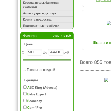
Парты и 
Кресла, пуфы, банкетки,
скамейки
Аксессуары в детскую
Комната подростка
Прикроватные тумбочки
Фильтры
очистить всё
Шкафы и с
Цена
От
До
руб.
Всего 855 то
Товары со скидкой
Бренды
ABC King (Advesta)
Baby Expert
Beaneasy
Comf-Pro