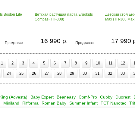
s Boston Lite
Детская растущая парта Ergokids
Детский стол Er
Compas (TH-308)
Max (TH-308 Max
16 990 р.
17 990 
Предзаказ
Предзаказ
1
2
3
4
5
6
7
8
9
10
11
12
24
25
26
27
28
29
30
31
32
33
King (Advesta)
Baby Expert
Beaneasy
Comf-Pro
Cubby
Duorest
x
Miniland
Rifforma
Roman Baby
Summer Infant
TCT Nanotec
Tri