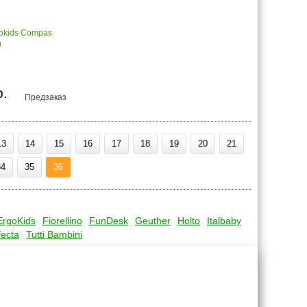
gokids Compas
)
р.
Предзаказ
13
14
15
16
17
18
19
20
21
34
35
36
ErgoKids
Fiorellino
FunDesk
Geuther
Holto
Italbaby
fecta
Tutti Bambini