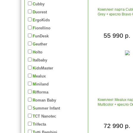
Cubby
Комплект парта Cub
Duorest
Grey + кресло Bravo 
ErgoKids
Fiorellino
55 990 р.
FunDesk
Geuther
Holto
Italbaby
KidsMaster
Mealux
Miniland
Rifforma
Комплект Mealux пар
Roman Baby
Multicolor + кресло 
Summer Infant
TCT Nanotec
Trifecta
72 990 р.
Tutti Bambini