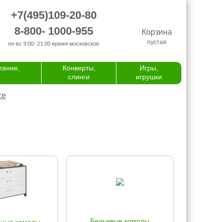
+7(495)109-20-80
8-800- 1000-955
Корзина
пустая
пн-вс 9:00- 21:00
время московское
пание,
Конверты,
Игры,
слинги
игрушки
се
Бельевые комоды