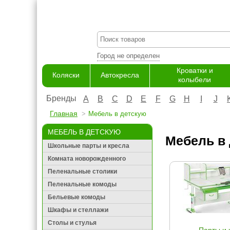
Город не определен
Кроватки и
Коляски
Автокресла
колыбели
Бренды
A
B
C
D
E
F
G
H
I
J
Главная
Мебель в детскую
МЕБЕЛЬ В ДЕТСКУЮ
Мебель в 
Школьные парты и кресла
Комната новорожденного
Пеленальные столики
Пеленальные комоды
Бельевые комоды
Шкафы и стеллажи
Столы и стулья