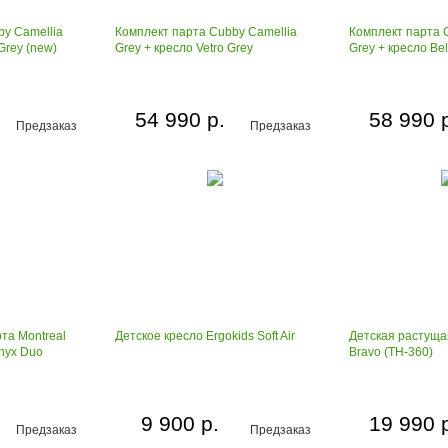
by Camellia
Комплект парта Cubby Camellia
Комплект парта 
Grey (new)
Grey + кресло Vetro Grey
Grey + кресло Bel
54 990 р.
58 990 
Предзаказ
Предзаказ
та Montreal
Детское кресло Ergokids Soft Air
Детская растуща
Onyx Duo
Bravo (TH-360)
9 900 р.
19 990 
Предзаказ
Предзаказ