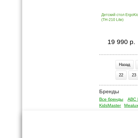
Детский стол ErgoKid
(TH-210 Lite)
19 990 р.
Назад
22
23
Бренды
Все бренды
ABC 
KidsMaster
Mealu