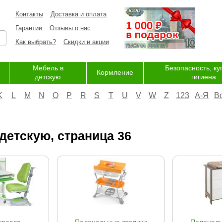
Контакты
Доставка и оплата
Гарантии
Отзывы о нас
Как выбрать?
Скидки и акции
Мебель в
Безопасность, ку
Кормление
детскую
гигиена
K
L
M
N
O
P
R
S
T
U
V
W
Z
123
А-Я
В
детскую, страница 36