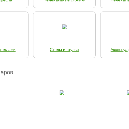
кресла
Пеленальные столики
Пеленал
теллажи
Столы и стулья
Аксессуа
варов