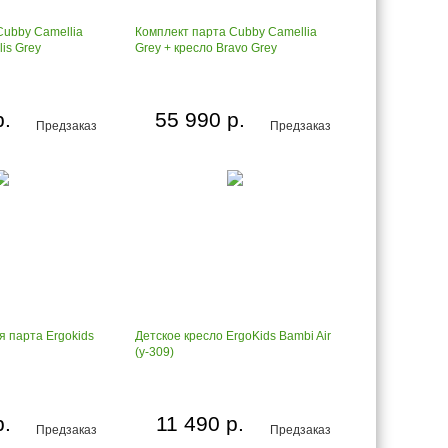
Cubby Camellia
Комплект парта Cubby Camellia
lis Grey
Grey + кресло Bravo Grey
р.
55 990 р.
Предзаказ
Предзаказ
я парта Ergokids
Детское кресло ErgoKids Bambi Air
(y-309)
р.
11 490 р.
Предзаказ
Предзаказ