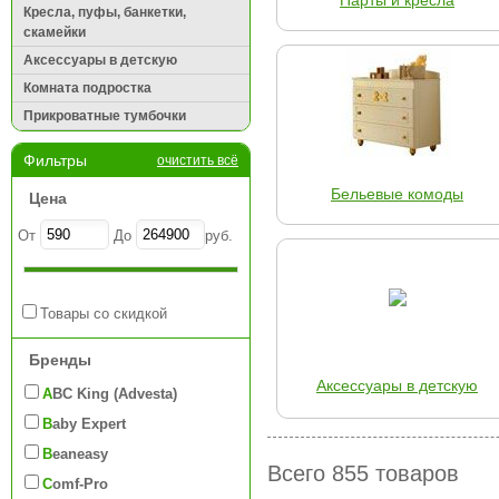
Парты и кресла
Кресла, пуфы, банкетки,
скамейки
Аксессуары в детскую
Комната подростка
Прикроватные тумбочки
Фильтры
очистить всё
Бельевые комоды
Цена
От
До
руб.
Товары со скидкой
Бренды
Аксессуары в детскую
ABC King (Advesta)
Baby Expert
Beaneasy
Всего 855 товаров
Comf-Pro