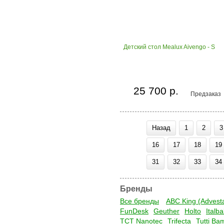
Детский стол Mealux Aivengo - S
25 700 р.
Предзаказ
Назад
1
2
3
16
17
18
19
31
32
33
34
Бренды
Все бренды
ABC King (Advest
FunDesk
Geuther
Holto
Italb
TCT Nanotec
Trifecta
Tutti Ba