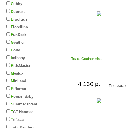
Cubby
Duorest
ErgoKids
Fiorellino
FunDesk
Geuther
Holto
Italbaby
Полка Geuther Vista
KidsMaster
Mealux
Miniland
4 130 р.
Предзаказ
Rifforma
Roman Baby
Summer Infant
TCT Nanotec
Trifecta
Tutti Bambini