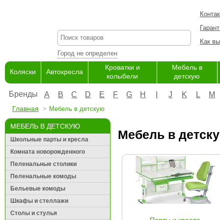
Конта
Гарант
Как вы
Город не определен
Кроватки и
Мебель в
Коляски
Автокресла
колыбели
детскую
Бренды
A
B
C
D
E
F
G
H
I
J
K
L
M
Главная
Мебель в детскую
МЕБЕЛЬ В ДЕТСКУЮ
Мебель в детску
Школьные парты и кресла
Комната новорожденного
Пеленальные столики
Пеленальные комоды
Бельевые комоды
Шкафы и стеллажи
Столы и стулья