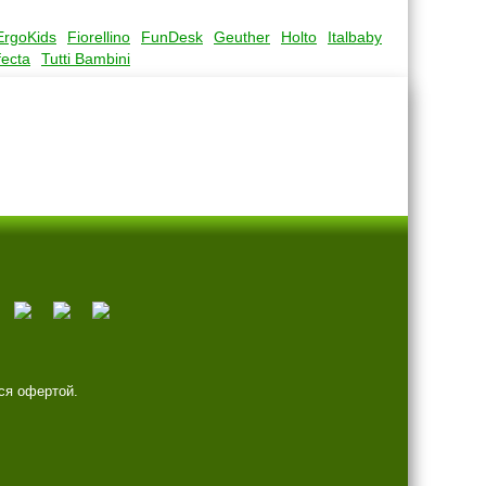
ErgoKids
Fiorellino
FunDesk
Geuther
Holto
Italbaby
fecta
Tutti Bambini
ся офертой.