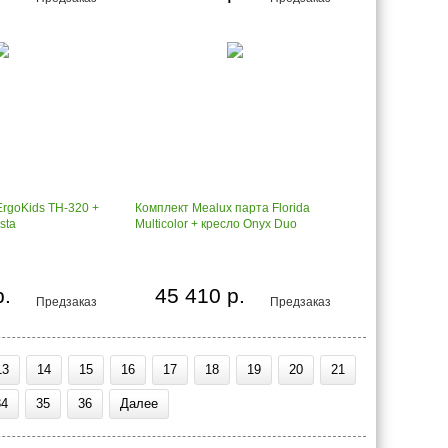
rgoKids TH-320 +
Комплект Mealux парта Florida
sta
Multicolor + кресло Onyx Duo
р.
45 410 р.
Предзаказ
Предзаказ
13
14
15
16
17
18
19
20
21
34
35
36
Далее