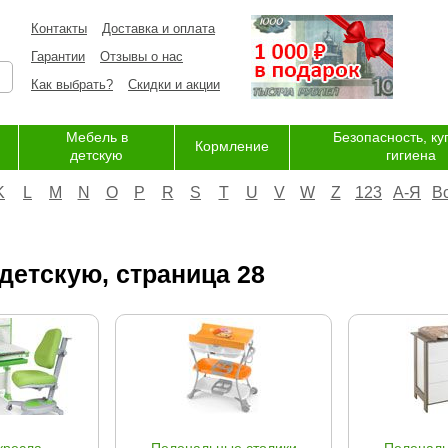
Контакты
Доставка и оплата
Гарантии
Отзывы о нас
Как выбрать?
Скидки и акции
Мебель в
Безопасность, ку
Кормление
детскую
гигиена
K
L
M
N
O
P
R
S
T
U
V
W
Z
123
А-Я
В
детскую, страница 28