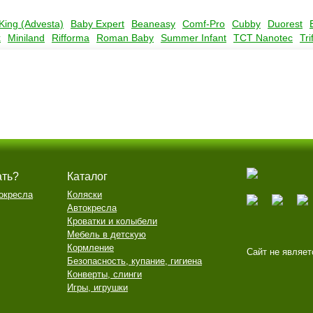
King (Advesta)
Baby Expert
Beaneasy
Comf-Pro
Cubby
Duorest
x
Miniland
Rifforma
Roman Baby
Summer Infant
TCT Nanotec
Tri
ать?
Каталог
окресла
Коляски
Автокресла
Кроватки и колыбели
Мебель в детскую
Кормление
Сайт не являет
Безопасность, купание, гигиена
Конверты, слинги
Игры, игрушки