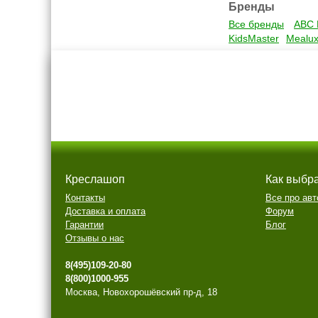
Бренды
Все бренды
ABC 
KidsMaster
Mealu
Креслашоп
Как выбр
Контакты
Все про авт
Доставка и оплата
Форум
Гарантии
Блог
Отзывы о нас
8(495)109-20-80
8(800)1000-955
Москва, Новохорошёвский пр-д, 18