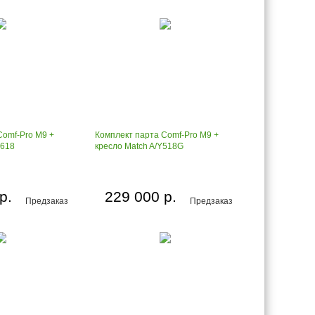
Comf-Pro M9 +
Комплект парта Comf-Pro M9 +
Y618
кресло Match A/Y518G
р.
229 000 р.
Предзаказ
Предзаказ