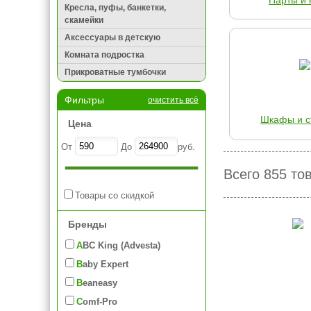
Парты и 
Кресла, пуфы, банкетки,
скамейки
Аксессуары в детскую
Комната подростка
Прикроватные тумбочки
Фильтры
очистить всё
Шкафы и с
Цена
От
До
руб.
Всего 855 то
Товары со скидкой
Бренды
ABC King (Advesta)
Baby Expert
Beaneasy
Comf-Pro