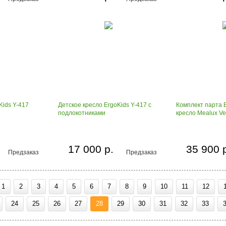
Kids Y-417
Детское кресло ErgoKids Y-417 с
Комплект парта E
подлокотниками
кресло Mealux Ve
17 000 р.
35 900 
Предзаказ
Предзаказ
1
2
3
4
5
6
7
8
9
10
11
12
24
25
26
27
28
29
30
31
32
33