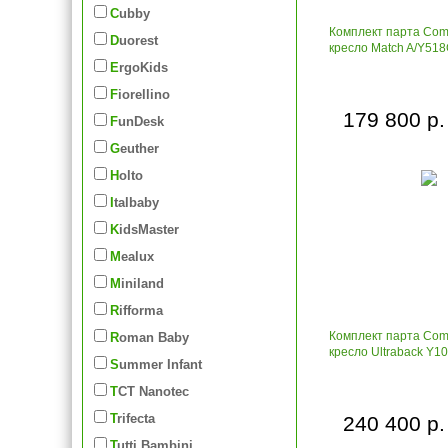
Cubby
Комплект парта Com
Duorest
кресло Match A/Y51
ErgoKids
Fiorellino
179 800 р.
FunDesk
Geuther
Holto
Italbaby
KidsMaster
Mealux
Miniland
Rifforma
Комплект парта Comf
Roman Baby
кресло Ultraback Y1
Summer Infant
TCT Nanotec
Trifecta
240 400 р.
Tutti Bambini