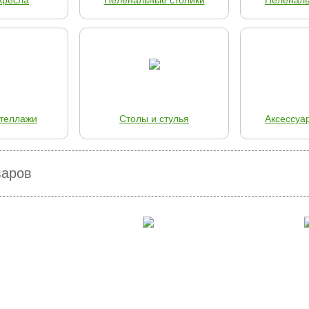
кресла
Пеленальные столики
Пеленал
теллажи
Столы и стулья
Аксессуа
варов