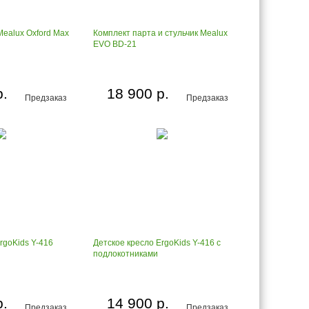
Mealux Oxford Max
Комплект парта и стульчик Mealux
EVO BD-21
р.
18 900 р.
Предзаказ
Предзаказ
rgoKids Y-416
Детское кресло ErgoKids Y-416 с
подлокотниками
р.
14 900 р.
Предзаказ
Предзаказ