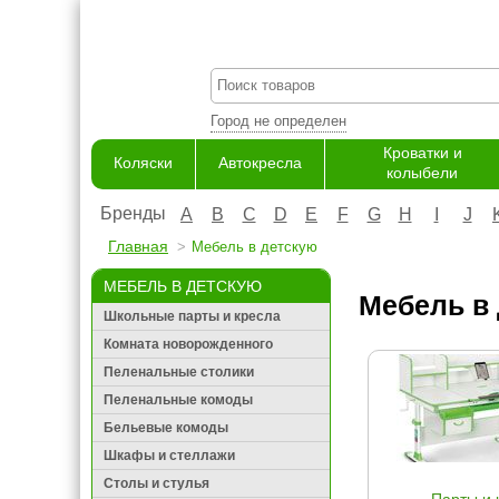
Город не определен
Кроватки и
Коляски
Автокресла
колыбели
Бренды
A
B
C
D
E
F
G
H
I
J
Главная
Мебель в детскую
МЕБЕЛЬ В ДЕТСКУЮ
Мебель в 
Школьные парты и кресла
Комната новорожденного
Пеленальные столики
Пеленальные комоды
Бельевые комоды
Шкафы и стеллажи
Столы и стулья