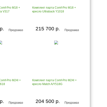
Comf-Pro M18 +
Комплект парта Comf-Pro M18 +
ra V317
кресло Ultraback Y1018
р.
215 700 р.
Предзаказ
Предзаказ
Comf-Pro M24l +
Комплект парта Comf-Pro M24l +
Y618
кресло Match A/Y518G
р.
204 500 р.
Предзаказ
Предзаказ