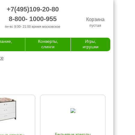
+7(495)109-20-80
8-800- 1000-955
Корзина
пустая
пн-вс 9:00- 21:00
время московское
пание,
Конверты,
Игры,
слинги
игрушки
се
Бельевые комоды