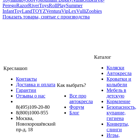
Perego
Razor
RiverToys
RollPlay
Summer
Infant
ToyLand
TOYZ
Ventura
VipLex
Vulli
Zoobies
Показать товары, снятые с производства
Каталог
Коляски
Креслашоп
Автокресла
Контакты
Кроватки и
Доставка и оплата
колыбели
Как выбрать?
Гарантии
Мебель в
Отзывы о нас
Все про
детскую
автокресла
Кормление
8(495)109-20-80
Форум
Безопасность,
8(800)1000-955
Блог
купание,
Москва,
гигиена
Новохорошёвский
Конверты,
пр-д, 18
слинги
Игры,