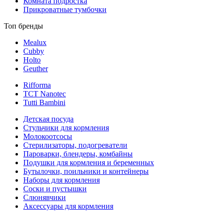
Комната подростка
Прикроватные тумбочки
Топ бренды
Mealux
Cubby
Holto
Geuther
Rifforma
TCT Nanotec
Tutti Bambini
Детская посуда
Стульчики для кормления
Молокоотсосы
Стерилизаторы, подогреватели
Пароварки, блендеры, комбайны
Подушки для кормления и беременных
Бутылочки, поильники и контейнеры
Наборы для кормления
Соски и пустышки
Слюнявчики
Аксессуары для кормления