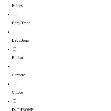
Babies
Baby Trend
BabyBjorn
Benbat
Caretero
Chicco
D. THRONE