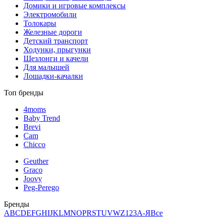
Домики и игровые комплексы
Электромобили
Толокары
Железные дороги
Детский транспорт
Ходунки, прыгунки
Шезлонги и качели
Для малышей
Лошадки-качалки
Топ бренды
4moms
Baby Trend
Brevi
Cam
Chicco
Geuther
Graco
Joovy
Peg-Perego
Бренды
A
B
C
D
E
F
G
H
I
J
K
L
M
N
O
P
R
S
T
U
V
W
Z
123
А-Я
Все