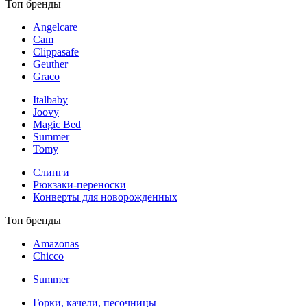
Топ бренды
Angelcare
Cam
Clippasafe
Geuther
Graco
Italbaby
Joovy
Magic Bed
Summer
Tomy
Слинги
Рюкзаки-переноски
Конверты для новорожденных
Топ бренды
Amazonas
Chicco
Summer
Горки, качели, песочницы