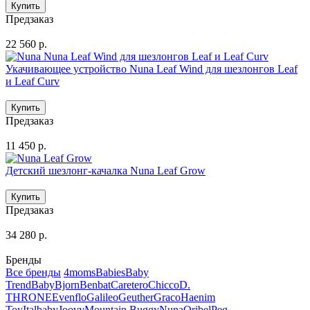
Предзаказ
22 560 р.
Укачивающее устройство Nuna Leaf Wind для шезлонгов Leaf
и Leaf Curv
Предзаказ
11 450 р.
Детский шезлонг-качалка Nuna Leaf Grow
Предзаказ
34 280 р.
Бренды
Все бренды
4moms
Babies
Baby
Trend
BabyBjorn
Benbat
Caretero
Chicco
D.
THRONE
Evenflo
Galileo
Geuther
Graco
Haenim
Toy
Italbaby
Joovy
Mountain Buggy
Nuna
Oribel
Peg-