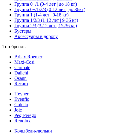
Группа 0+/1 (0-4 лет | до 18 кг)
Группа 0+/1/2/3 (0-12 лет | до 36кг)
Группа 1 (1-4 лет | 9-18 кг)
Группа 1/2/3 (1-12 лет | 9-36 кг)
Группа 2/3 (3-12 лет | 15-36 кг)
Бустеры
Аксессуары в дорогу
Топ бренды
Britax Roemer
Maxi-Cosi
Carmate
Daiichi
Osann
Recaro
Heyner
Evenflo
Coletto
Joie
Peg-Perego
Renolux
Колыбели-люльки