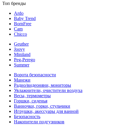
Топ бренды
Ardo
Baby Trend
BornFree
Cam
Chicco
Geuther
Joovy
Miniland
Peg-Perego
Summer
Ворота безопасности
Манежи
Радио/видеоняни, мониторы
Увлажнители, очистители воздуха
Весы, термометры
Горшки, сиденья
Ванночки, горки, стульчики
Игрушки, акессуары для ванной
Безопасность
Накопители подгузников