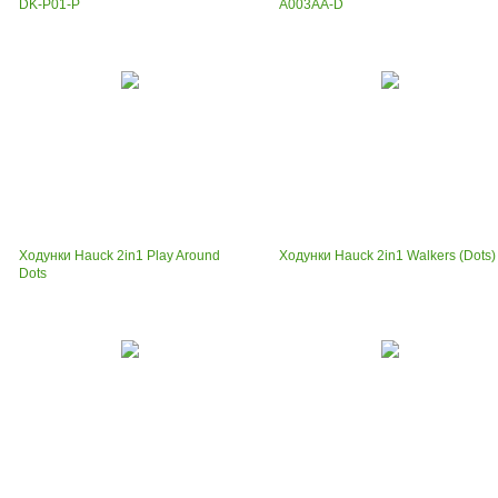
DK-P01-P
A003AA-D
Ходунки Hauck 2in1 Play Around
Ходунки Hauck 2in1 Walkers (Dots)
Dots