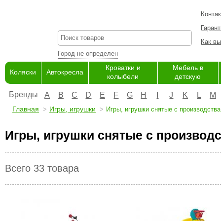
Конта
Гарант
Как вы
Город не определен
Кроватки и
Мебель в
Коляски
Автокресла
колыбели
детскую
Бренды
A
B
C
D
E
F
G
H
I
J
K
L
M
Главная
Игры, игрушки
Игры, игрушки снятые с производства
Игры, игрушки снятые с производ
Всего 33 товара