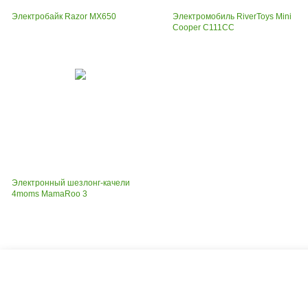
Электробайк Razor MX650
Электромобиль RiverToys Mini
Cooper C111CC
Электронный шезлонг-качели
4moms MamaRoo 3