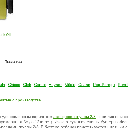
ek Olli
Предзаказ
ula
Chicco
Clek
Combi
Heyner
Mifold
Osann
Peg-Perego
Reno
снятые с производства
я удешевленным вариантом
автокресел группы 2/3
- они лишены сп
 примерно от 3х до 12ти лет). Из-за отсутствия спинки бустеры об
креслами группы 2/3. В бустере ребенок пристегивается штатным