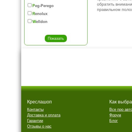
обратить внимани
Peg-Perego
правильном полож
Renolux
Welldon
Креслашоп
Как выбра
Контакты
Все про авт
Доставка и оплата
Форум
Гарантии
Блог
Отзывы о нас