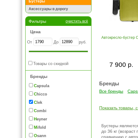
Бустеры
Аксессуары в дорогу
Фильтры
очистить всё
Цена
Автокресло-бустер Cl
От
До
руб.
7 900 р.
Товары со скидкой
Бренды
Бренды
Capsula
Все бренды
Caps
Chicco
Clek
Показать товары, 
Combi
Heyner
Бустеры являютс
Mifold
до 36 кг (возраст
Osann
сравнению с авто