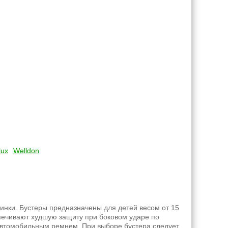
lux
Welldon
инки. Бустеры предназначены для детей весом от 15
еспечивают худшую защиту при боковом ударе по
 автомобильным ремнем. При выборе бустера следует