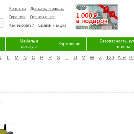
Контакты
Доставка и оплата
Гарантии
Отзывы о нас
Как выбрать?
Скидки и акции
Мебель в
Безопасность, ку
Кормление
детскую
гигиена
K
L
M
N
O
P
R
S
T
U
V
W
Z
123
А-Я
В
р