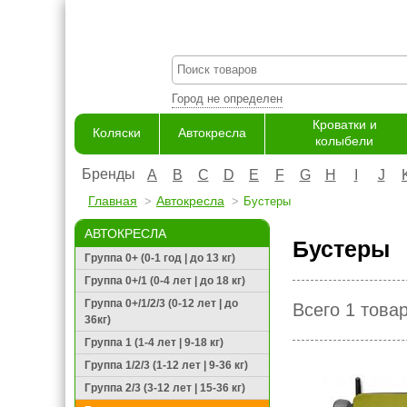
Город не определен
Кроватки и
Коляски
Автокресла
колыбели
Бренды
A
B
C
D
E
F
G
H
I
J
Главная
Автокресла
Бустеры
АВТОКРЕСЛА
Бустеры
Группа 0+ (0-1 год | до 13 кг)
Группа 0+/1 (0-4 лет | до 18 кг)
Группа 0+/1/2/3 (0-12 лет | до
Всего 1 това
36кг)
Группа 1 (1-4 лет | 9-18 кг)
Группа 1/2/3 (1-12 лет | 9-36 кг)
Группа 2/3 (3-12 лет | 15-36 кг)