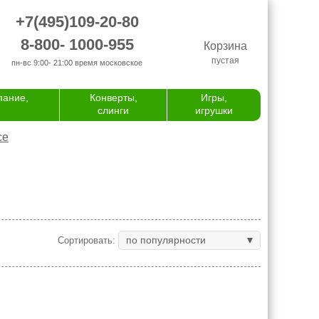
+7(495)109-20-80
8-800- 1000-955
Корзина
пустая
пн-вс 9:00- 21:00
время московское
пание,
Конверты,
Игры,
слинги
игрушки
се
по популярности
Сортировать: