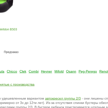
Welldon BS03
Предзаказ
ula
Chicco
Clek
Combi
Heyner
Mifold
Osann
Peg-Perego
Reno
снятые с производства
я удешевленным вариантом
автокресел группы 2/3
- они лишены сп
 примерно от 3х до 12ти лет). Из-за отсутствия спинки бустеры об
креслами группы 2/3. В бустере ребенок пристегивается штатным