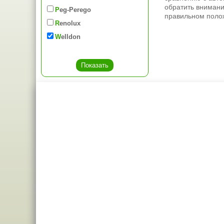
обратить внимани
Peg-Perego
правильном полож
Renolux
Welldon
Креслашоп
Как выбра
Контакты
Все про авт
Доставка и оплата
Форум
Гарантии
Блог
Отзывы о нас