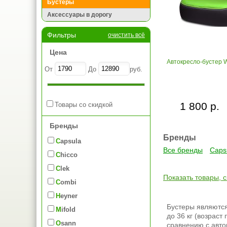
Бустеры
Аксессуары в дорогу
Фильтры
очистить всё
Цена
Автокресло-бустер 
От
До
руб.
1 800 р.
Товары со скидкой
Бренды
Бренды
Capsula
Все бренды
Caps
Chicco
Clek
Показать товары, 
Combi
Heyner
Бустеры являютс
Mifold
до 36 кг (возраст
Osann
сравнению с авто