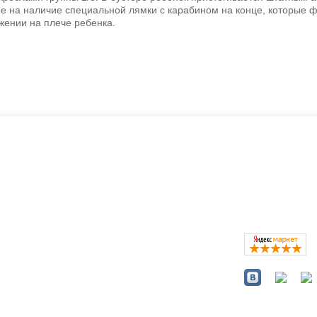
е на наличие специальной лямки с карабином на конце, которые
ении на плече ребенка.
ть?
Каталог
окресла
Коляски
Автокресла
Кроватки и колыбели
Мебель в детскую
Кормление