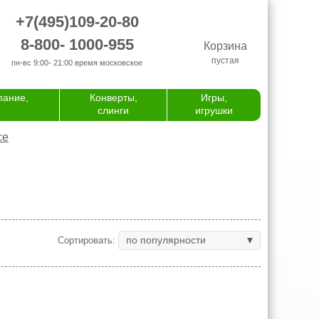
+7(495)109-20-80
8-800- 1000-955
Корзина
пустая
пн-вс 9:00- 21:00
время московское
пание,
Конверты,
Игры,
слинги
игрушки
се
по популярности
Сортировать: