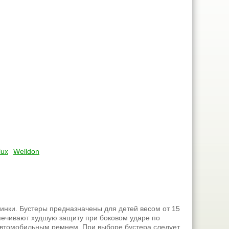
lux
Welldon
инки. Бустеры предназначены для детей весом от 15
еспечивают худшую защиту при боковом ударе по
 автомобильным ремнем. При выборе бустера следует