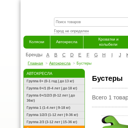
Город не определен
Кроватки и
Коляски
Автокресла
колыбели
Бренды
A
B
C
D
E
F
G
H
I
J
Главная
Автокресла
Бустеры
АВТОКРЕСЛА
Бустеры
Группа 0+ (0-1 год | до 13 кг)
Группа 0+/1 (0-4 лет | до 18 кг)
Группа 0+/1/2/3 (0-12 лет | до
Всего 1 това
36кг)
Группа 1 (1-4 лет | 9-18 кг)
Группа 1/2/3 (1-12 лет | 9-36 кг)
Группа 2/3 (3-12 лет | 15-36 кг)