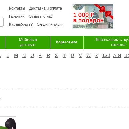
Контакты
Доставка и оплата
Гарантии
Отзывы о нас
Как выбрать?
Скидки и акции
Мебель в
Безопасность, ку
Кормление
детскую
гигиена
K
L
M
N
O
P
R
S
T
U
V
W
Z
123
А-Я
В
р