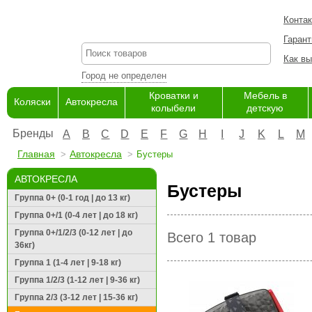
Конта
Гарант
Как вы
Город не определен
Кроватки и
Мебель в
Коляски
Автокресла
колыбели
детскую
Бренды
A
B
C
D
E
F
G
H
I
J
K
L
M
Главная
Автокресла
Бустеры
АВТОКРЕСЛА
Бустеры
Группа 0+ (0-1 год | до 13 кг)
Группа 0+/1 (0-4 лет | до 18 кг)
Группа 0+/1/2/3 (0-12 лет | до
Всего 1 товар
36кг)
Группа 1 (1-4 лет | 9-18 кг)
Группа 1/2/3 (1-12 лет | 9-36 кг)
Группа 2/3 (3-12 лет | 15-36 кг)