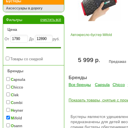
Бустеры
Аксессуары в дорогу
Фильтры
очистить всё
Цена
Автокресло-бустер Mifold
От
До
руб.
5 999 р.
Товары со скидкой
Предзаказ
Бренды
Бренды
Capsula
Все бренды
Capsula
Chicco
Chicco
Clek
Показать товары, снятые с про
Combi
Heyner
Бустеры являются удешевле
Mifold
предназначены для детей весом
Osann
спинки бустеры обеспечивают