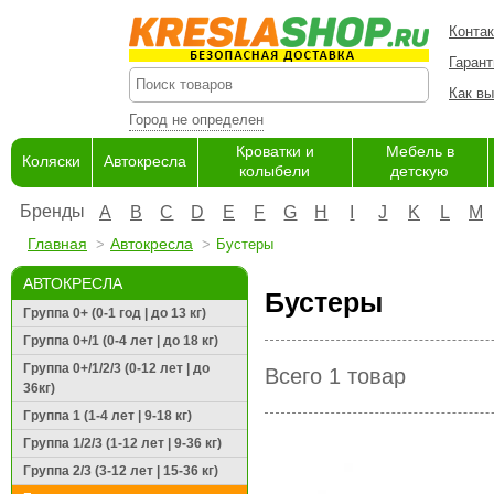
Конта
Гарант
Как вы
Город не определен
Кроватки и
Мебель в
Коляски
Автокресла
колыбели
детскую
Бренды
A
B
C
D
E
F
G
H
I
J
K
L
M
Главная
Автокресла
Бустеры
АВТОКРЕСЛА
Бустеры
Группа 0+ (0-1 год | до 13 кг)
Группа 0+/1 (0-4 лет | до 18 кг)
Группа 0+/1/2/3 (0-12 лет | до
Всего 1 товар
36кг)
Группа 1 (1-4 лет | 9-18 кг)
Группа 1/2/3 (1-12 лет | 9-36 кг)
Группа 2/3 (3-12 лет | 15-36 кг)