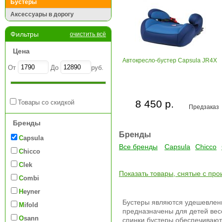
Бустеры
Аксессуары в дорогу
Фильтры
очистить всё
Цена
Автокресло-бустер Capsula JR4X
От
До
руб.
8 450 р.
Товары со скидкой
Предзаказ
Бренды
Бренды
Capsula
Все бренды
Capsula
Chicco
Chicco
Clek
Показать товары, снятые с про
Combi
Heyner
Бустеры являются удешевле
Mifold
предназначены для детей весом
Osann
спинки бустеры обеспечивают