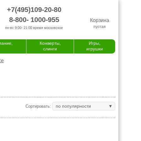
+7(495)109-20-80
8-800- 1000-955
Корзина
пустая
пн-вс 9:00- 21:00
время московское
пание,
Конверты,
Игры,
слинги
игрушки
се
по популярности
Сортировать: