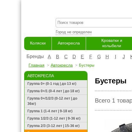
Город не определен
Кроватки и
Коляски
Автокресла
колыбели
Бренды
A
B
C
D
E
F
G
H
I
J
Главная
Автокресла
Бустеры
АВТОКРЕСЛА
Бустеры
Группа 0+ (0-1 год | до 13 кг)
Группа 0+/1 (0-4 лет | до 18 кг)
Группа 0+/1/2/3 (0-12 лет | до
Всего 1 това
36кг)
Группа 1 (1-4 лет | 9-18 кг)
Группа 1/2/3 (1-12 лет | 9-36 кг)
Группа 2/3 (3-12 лет | 15-36 кг)