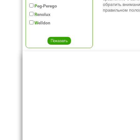
обратить внимани
Peg-Perego
правильном полож
Renolux
Welldon
Креслашоп
Как выбра
Контакты
Все про авт
Доставка и оплата
Форум
Гарантии
Блог
Отзывы о нас