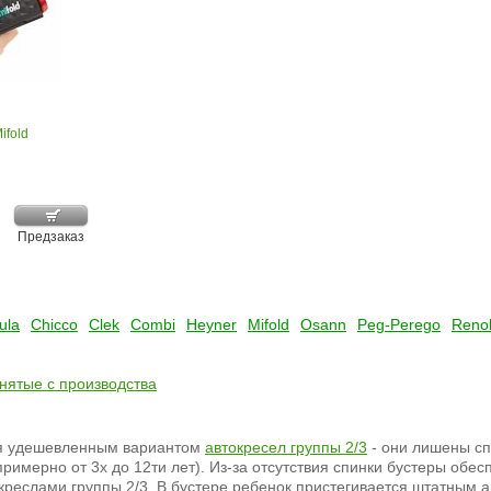
ifold
Предзаказ
ula
Chicco
Clek
Combi
Heyner
Mifold
Osann
Peg-Perego
Reno
снятые с производства
я удешевленным вариантом
автокресел группы 2/3
- они лишены сп
 примерно от 3х до 12ти лет). Из-за отсутствия спинки бустеры об
креслами группы 2/3. В бустере ребенок пристегивается штатным