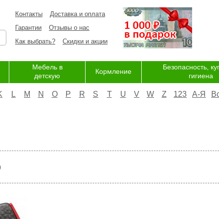
Контакты
Доставка и оплата
Гарантии
Отзывы о нас
Как выбрать?
Скидки и акции
Мебель в
Безопасность, ку
Кормление
детскую
гигиена
K
L
M
N
O
P
R
S
T
U
V
W
Z
123
А-Я
В
р