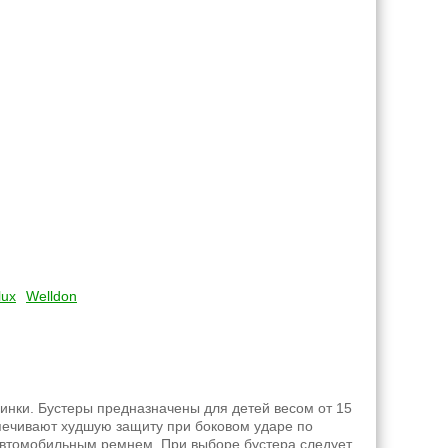
lux
Welldon
инки. Бустеры предназначены для детей весом от 15
еспечивают худшую защиту при боковом ударе по
 автомобильным ремнем. При выборе бустера следует