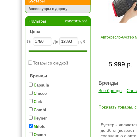
Бустеры
Аксессуары в дорогу
Фильтры
очистить всё
Цена
Автокресло-бустер M
От
До
руб.
5 999 р.
Товары со скидкой
Бренды
Бренды
Capsula
Все бренды
Caps
Chicco
Clek
Показать товары, 
Combi
Heyner
Бустеры являютс
Mifold
до 36 кг (возраст
Osann
сравнению с авто