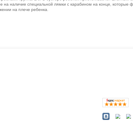
е на наличие специальной лямки с карабином на конце, которые
ении на плече ребенка.
ть?
Каталог
окресла
Коляски
Автокресла
Кроватки и колыбели
Мебель в детскую
Кормление