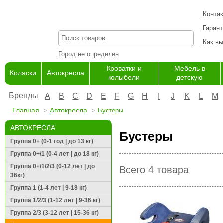
Конта
Гарант
Как вы
Город не определен
Кроватки и
Мебель в
Коляски
Автокресла
колыбели
детскую
Бренды
A
B
C
D
E
F
G
H
I
J
K
L
M
Главная
Автокресла
Бустеры
АВТОКРЕСЛА
Бустеры
Группа 0+ (0-1 год | до 13 кг)
Группа 0+/1 (0-4 лет | до 18 кг)
Группа 0+/1/2/3 (0-12 лет | до
Всего 4 товара
36кг)
Группа 1 (1-4 лет | 9-18 кг)
Группа 1/2/3 (1-12 лет | 9-36 кг)
Группа 2/3 (3-12 лет | 15-36 кг)