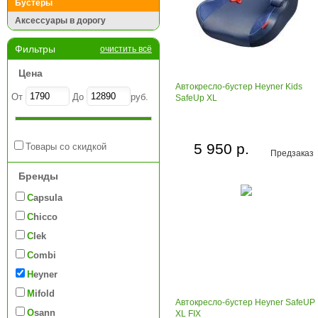
Бустеры
Аксессуары в дорогу
Фильтры
очистить всё
Цена
Автокресло-бустер Heyner Kids
От
До
руб.
SafeUp XL
5 950 р.
Товары со скидкой
Предзаказ
Бренды
Capsula
Chicco
Clek
Combi
Heyner
Mifold
Автокресло-бустер Heyner SafeUP
Osann
XL FIX