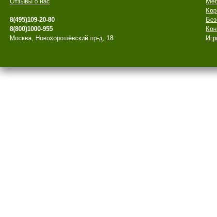
Отзывы о нас
Меб
Кор
8(495)109-20-80
Без
8(800)1000-955
Кон
Москва, Новохорошёвский пр-д, 18
Игр