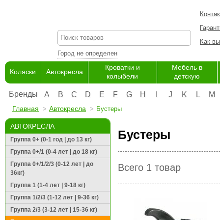
Конта
Гарант
Как вы
Город не определен
Кроватки и
Мебель в
Коляски
Автокресла
колыбели
детскую
Бренды
A
B
C
D
E
F
G
H
I
J
K
L
M
Главная
Автокресла
Бустеры
АВТОКРЕСЛА
Бустеры
Группа 0+ (0-1 год | до 13 кг)
Группа 0+/1 (0-4 лет | до 18 кг)
Группа 0+/1/2/3 (0-12 лет | до
Всего 1 товар
36кг)
Группа 1 (1-4 лет | 9-18 кг)
Группа 1/2/3 (1-12 лет | 9-36 кг)
Группа 2/3 (3-12 лет | 15-36 кг)