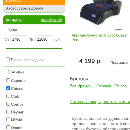
Бустеры
Аксессуары в дорогу
Фильтры
очистить всё
Цена
Автокресло-бустер Chicco Quasar
От
До
руб.
Plus
4 199 р.
Товары со скидкой
Предзаказ
Бренды
Бренды
Capsula
Все бренды
Capsula
Chicco
Chicco
Clek
Показать товары, снятые с про
Combi
Heyner
Бустеры являются удешевле
Mifold
предназначены для детей весом
Osann
спинки бустеры обеспечивают