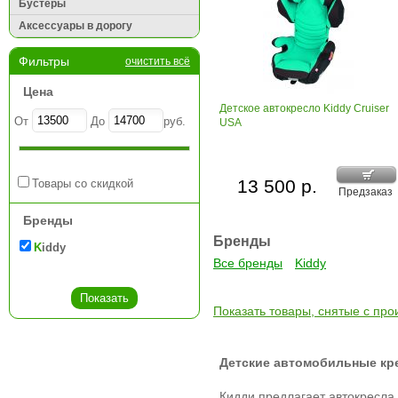
Бустеры
Аксессуары в дорогу
Фильтры
очистить всё
Цена
Детское автокресло Kiddy Cruiser
От
До
руб.
USA
13 500 р.
Товары со скидкой
Предзаказ
Бренды
Бренды
Kiddy
Все бренды
Kiddy
Показать товары, снятые с про
Детские автомобильные кре
Кидди предлагает автокресла д