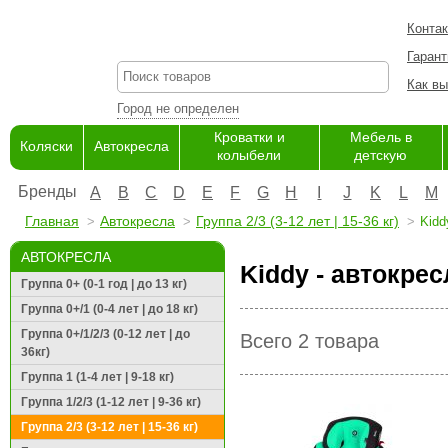
Конта
Гарант
Как вы
Город не определен
Кроватки и
Мебель в
Коляски
Автокресла
колыбели
детскую
Бренды
A
B
C
D
E
F
G
H
I
J
K
L
M
Главная
Автокресла
Группа 2/3 (3-12 лет | 15-36 кг)
Kidd
АВТОКРЕСЛА
Kiddy - автокресл
Группа 0+ (0-1 год | до 13 кг)
Группа 0+/1 (0-4 лет | до 18 кг)
Группа 0+/1/2/3 (0-12 лет | до
Всего 2 товара
36кг)
Группа 1 (1-4 лет | 9-18 кг)
Группа 1/2/3 (1-12 лет | 9-36 кг)
Группа 2/3 (3-12 лет | 15-36 кг)