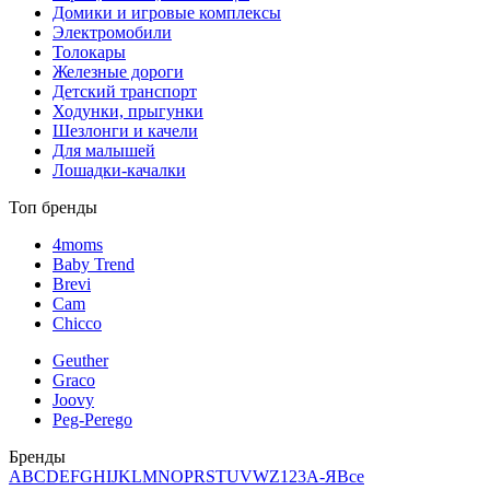
Домики и игровые комплексы
Электромобили
Толокары
Железные дороги
Детский транспорт
Ходунки, прыгунки
Шезлонги и качели
Для малышей
Лошадки-качалки
Топ бренды
4moms
Baby Trend
Brevi
Cam
Chicco
Geuther
Graco
Joovy
Peg-Perego
Бренды
A
B
C
D
E
F
G
H
I
J
K
L
M
N
O
P
R
S
T
U
V
W
Z
123
А-Я
Все