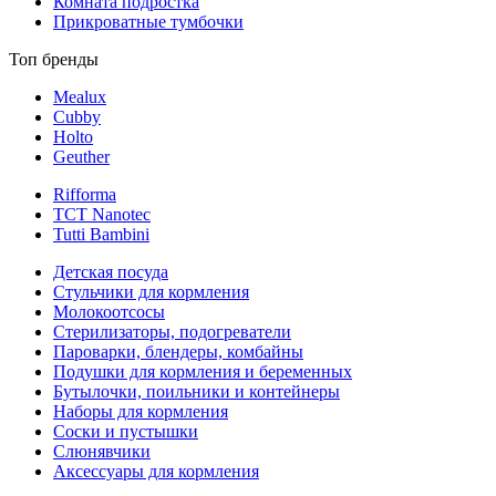
Комната подростка
Прикроватные тумбочки
Топ бренды
Mealux
Cubby
Holto
Geuther
Rifforma
TCT Nanotec
Tutti Bambini
Детская посуда
Стульчики для кормления
Молокоотсосы
Стерилизаторы, подогреватели
Пароварки, блендеры, комбайны
Подушки для кормления и беременных
Бутылочки, поильники и контейнеры
Наборы для кормления
Соски и пустышки
Слюнявчики
Аксессуары для кормления