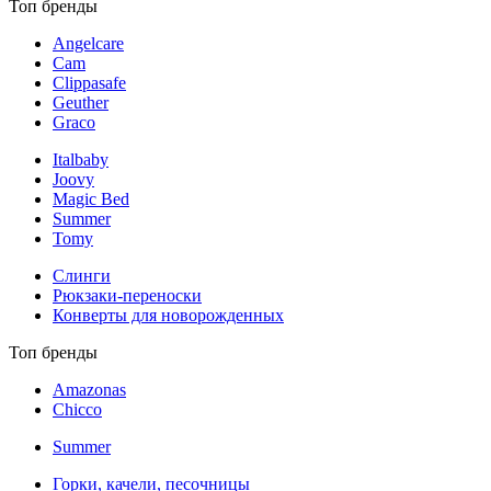
Топ бренды
Angelcare
Cam
Clippasafe
Geuther
Graco
Italbaby
Joovy
Magic Bed
Summer
Tomy
Слинги
Рюкзаки-переноски
Конверты для новорожденных
Топ бренды
Amazonas
Chicco
Summer
Горки, качели, песочницы