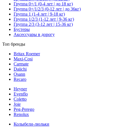
Группа 0+/1 (0-4 лет | до 18 кг)
Группа 0+/1/2/3 (0-12 лет | до 36кг)
Группа 1 (1-4 лет | 9-18 кг)
Группа 1/2/3 (1-12 лет | 9-36 кг)
Группа 2/3 (3-12 лет | 15-36 кг)
Бустеры
Аксессуары в дорогу
Топ бренды
Britax Roemer
Maxi-Cosi
Carmate
Daiichi
Osann
Recaro
Heyner
Evenflo
Coletto
Joie
Peg-Perego
Renolux
Колыбели-люльки