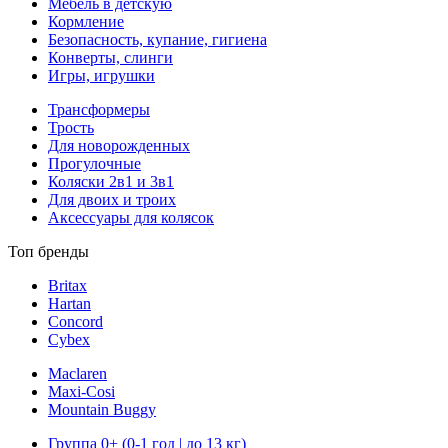
Мебель в детскую
Кормление
Безопасность, купание, гигиена
Конверты, слинги
Игры, игрушки
Трансформеры
Трость
Для новорожденных
Прогулочные
Коляски 2в1 и 3в1
Для двоих и троих
Аксессуары для колясок
Топ бренды
Britax
Hartan
Concord
Cybex
Maclaren
Maxi-Cosi
Mountain Buggy
Группа 0+ (0-1 год | до 13 кг)