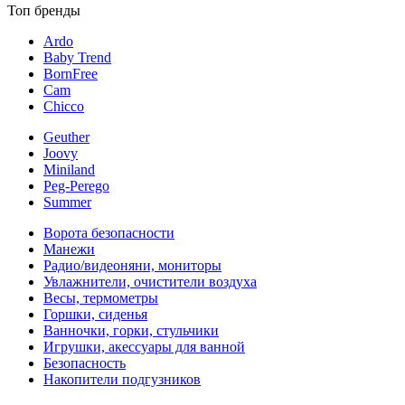
Топ бренды
Ardo
Baby Trend
BornFree
Cam
Chicco
Geuther
Joovy
Miniland
Peg-Perego
Summer
Ворота безопасности
Манежи
Радио/видеоняни, мониторы
Увлажнители, очистители воздуха
Весы, термометры
Горшки, сиденья
Ванночки, горки, стульчики
Игрушки, акессуары для ванной
Безопасность
Накопители подгузников