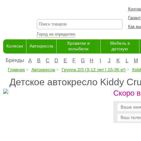
Конта
Гарант
Как вы
Город не определен
Кроватки и
Мебель в
Коляски
Автокресла
колыбели
детскую
Бренды
A
B
C
D
E
F
G
H
I
J
K
L
M
Главная
Автокресла
Группа 2/3 (3-12 лет | 15-36 кг)
Kidd
Детское автокресло Kiddy Cr
Скоро в