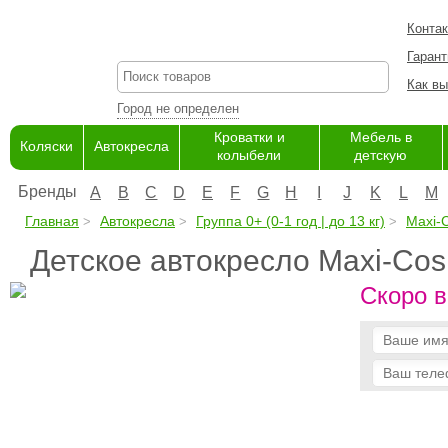
Конта
Гарант
Как вы
Город не определен
Кроватки и
Мебель в
Коляски
Автокресла
колыбели
детскую
Бренды
A
B
C
D
E
F
G
H
I
J
K
L
M
Главная
Автокресла
Группа 0+ (0-1 год | до 13 кг)
Maxi-C
Детское автокресло Maxi-Cos
Скоро в