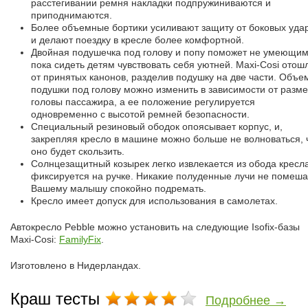
расстегивании ремня накладки подпружиниваются и
приподнимаются.
Более объемные бортики усиливают защиту от боковых уда
и делают поездку в кресле более комфортной.
Двойная подушечка под голову и попу поможет не умеющи
пока сидеть детям чувствовать себя уютней. Maxi-Cosi отош
от принятых канонов, разделив подушку на две части. Объе
подушки под голову можно изменить в зависимости от разм
головы пассажира, а ее положение регулируется
одновременно с высотой ремней безопасности.
Специальный резиновый ободок опоясывает корпус, и,
закрепляя кресло в машине можно больше не волноваться, 
оно будет скользить.
Солнцезащитный козырек легко извлекается из обода кресл
фиксируется на ручке. Никакие полуденные лучи не помеш
Вашему малышу спокойно подремать.
Кресло имеет допуск для использования в самолетах.
Автокресло Pebble можно установить на следующие Isofix-базы
Maxi-Cosi:
FamilyFix
.
Изготовлено в Нидерландах.
Краш тесты
Подробнее →