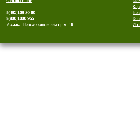
Отзывы о нас
Меб
Кор
8(495)109-20-80
Без
8(800)1000-955
Кон
Москва, Новохорошёвский пр-д, 18
Игр