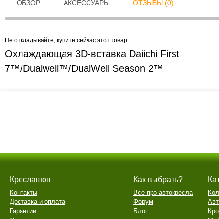
ОБЗОР
АКСЕССУАРЫ
ОТЗЫВЫ (0)
Не откладывайте, купите сейчас этот товар
Охлаждающая 3D-вставка Daiichi First
7™/Dualwell™/DualWell Season 2™
Креслашоп
Как выбрать?
Ка
Контакты
Все про автокресла
Кол
Доставка и оплата
Форум
Авт
Гарантии
Блог
Кро