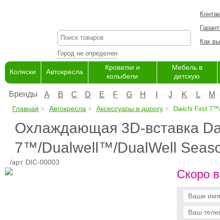
Конта
Гарант
Как вы
Город не определен
Кроватки и
Мебель в
Коляски
Автокресла
колыбели
детскую
Бренды
A
B
C
D
E
F
G
H
I
J
K
L
M
Главная
Автокресла
Аксессуары в дорогу
Daiichi First 7
Охлаждающая 3D-вставка Daii
7™/Dualwell™/DualWell Seas
/арт. DIC-00003
Скоро в