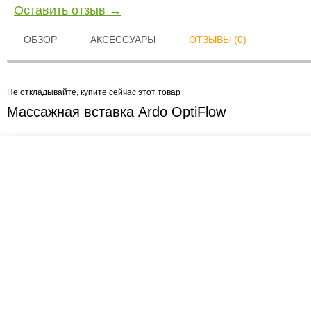
Оставить отзыв →
ОБЗОР
АКСЕССУАРЫ
ОТЗЫВЫ (0)
Не откладывайте, купите сейчас этот товар
Массажная вставка Ardo OptiFlow
Креслашоп
Как выбрать?
Ка
Контакты
Все про автокресла
Кол
Доставка и оплата
Форум
Авт
Гарантии
Блог
Кро