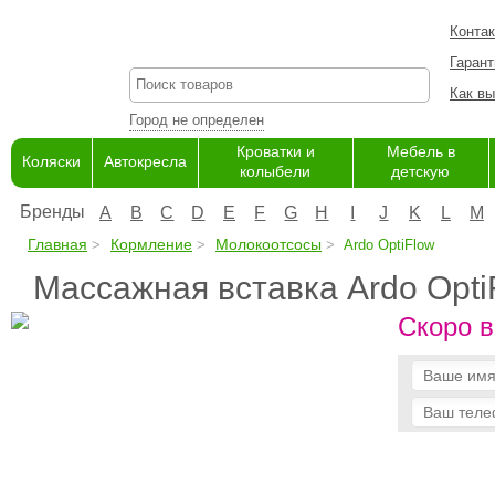
Конта
Гарант
Как вы
Город не определен
Кроватки и
Мебель в
Коляски
Автокресла
колыбели
детскую
Бренды
A
B
C
D
E
F
G
H
I
J
K
L
M
Главная
Кормление
Молокоотсосы
Ardo OptiFlow
Массажная вставка Ardo Opti
Скоро в