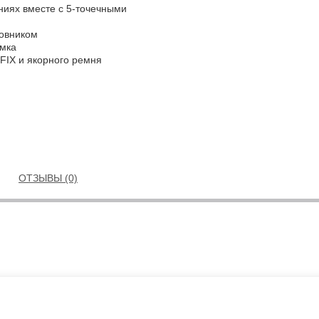
ниях вместе с 5-точечными
овником
амка
FIX и якорного ремня
ОТЗЫВЫ (0)