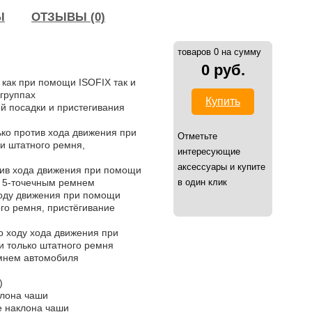
Ы
ОТЗЫВЫ (0)
товаров 0 на сумму
0 руб.
 как при помощи ISOFIX так и
группах
Купить
й посадки и пристегивания
лько против хода движения при
Отметьте
и штатного ремня,
интересующие
аксессуары и купите
ротив хода движения при помощи
а 5-точечным ремнем
в один клик
о ходу движения при помощи
го ремня, пристёгивание
 по ходу хода движения при
и только штатного ремня
емнем автомобиля
)
клона чаши
е наклона чаши