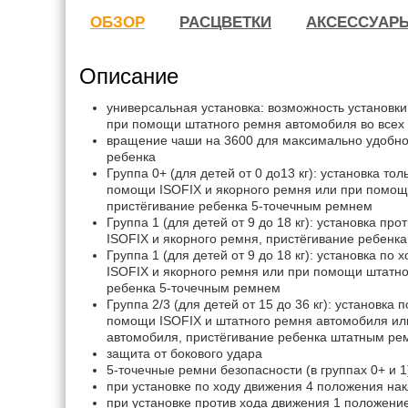
ОБЗОР
РАСЦВЕТКИ
АКСЕССУАР
Описание
универсальная установка: возможность установки
при помощи штатного ремня автомобиля во всех 
вращение чаши на 3600 для максимально удобно
ребенка
Группа 0+ (для детей от 0 до13 кг): установка то
помощи ISOFIX и якорного ремня или при помощ
пристёгивание ребенка 5-точечным ремнем
Группа 1 (для детей от 9 до 18 кг): установка п
ISOFIX и якорного ремня, пристёгивание ребенк
Группа 1 (для детей от 9 до 18 кг): установка п
ISOFIX и якорного ремня или при помощи штатно
ребенка 5-точечным ремнем
Группа 2/3 (для детей от 15 до 36 кг): установка
помощи ISOFIX и штатного ремня автомобиля ил
автомобиля, пристёгивание ребенка штатным р
защита от бокового удара
5-точечные ремни безопасности (в группах 0+ и 1
при установке по ходу движения 4 положения на
при установке против хода движения 1 положени