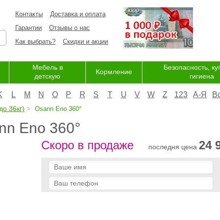
Контакты
Доставка и оплата
Гарантии
Отзывы о нас
Как выбрать?
Скидки и акции
Мебель в
Безопасность, ку
Кормление
детскую
гигиена
K
L
M
N
O
P
R
S
T
U
V
W
Z
123
А-Я
В
до 36кг)
Osann Eno 360°
nn Eno 360°
Скоро в продаже
24 
последня цена