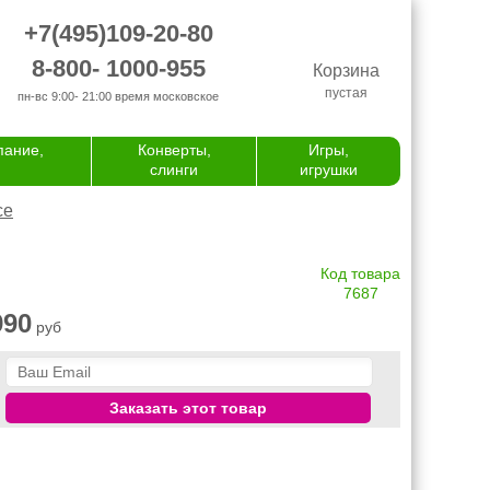
+7(495)109-20-80
8-800- 1000-955
Корзина
пустая
пн-вс 9:00- 21:00
время московское
пание,
Конверты,
Игры,
слинги
игрушки
се
Код товара
7687
990
руб
Заказать этот товар