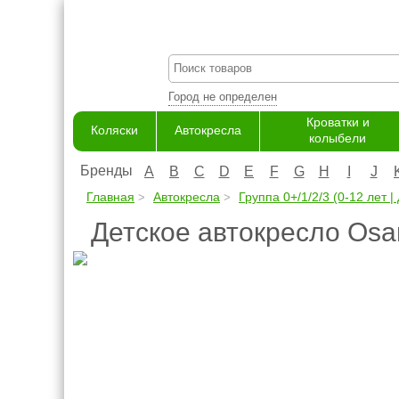
Город не определен
Кроватки и
Коляски
Автокресла
колыбели
Бренды
A
B
C
D
E
F
G
H
I
J
Главная
Автокресла
Группа 0+/1/2/3 (0-12 лет | 
Детское автокресло Osa