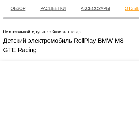
ОБЗОР
РАСЦВЕТКИ
АКСЕССУАРЫ
ОТЗЫВ
Не откладывайте, купите сейчас этот товар
Детский электромобиль RollPlay BMW M8
GTE Racing
Креслашоп
Как выбрать?
Ка
Контакты
Все про автокресла
Кол
Доставка и оплата
Форум
Авт
Гарантии
Блог
Кро