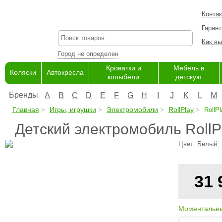
Конта
Гарант
Как вы
Город не определен
Кроватки и
Мебель в
Коляски
Автокресла
колыбели
детскую
Бренды
A
B
C
D
E
F
G
H
I
J
K
L
M
Главная
Игры, игрушки
Электромобили
RollPlay
RollP
Детский электромобиль Roll
Цвет: Белый
31
Моментальны