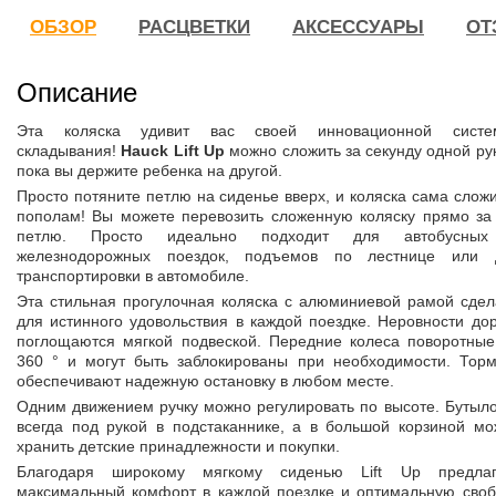
ОБЗОР
РАСЦВЕТКИ
АКСЕССУАРЫ
ОТ
Описание
Эта коляска удивит вас своей инновационной систе
складывания!
Hauck Lift Up
можно сложить за секунду одной ру
пока вы держите ребенка на другой.
Просто потяните петлю на сиденье вверх, и коляска сама слож
пополам! Вы можете перевозить сложенную коляску прямо за 
петлю. Просто идеально подходит для автобусны
железнодорожных поездок, подъемов по лестнице или 
транспортировки в автомобиле.
Эта стильная прогулочная коляска с алюминиевой рамой сдел
для истинного удовольствия в каждой поездке. Неровности до
поглощаются мягкой подвеской. Передние колеса поворотные
360 ° и могут быть заблокированы при необходимости. Торм
обеспечивают надежную остановку в любом месте.
Одним движением ручку можно регулировать по высоте. Бутыл
всегда под рукой в подстаканнике, а в большой корзиной мо
хранить детские принадлежности и покупки.
Благодаря широкому мягкому сиденью Lift Up предлаг
максимальный комфорт в каждой поездке и оптимальную своб