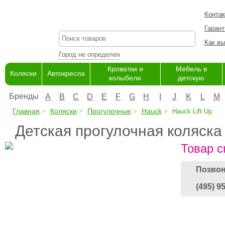
Конта
Гарант
Как вы
Город не определен
Кроватки и
Мебель в
Коляски
Автокресла
колыбели
детскую
Бренды
A
B
C
D
E
F
G
H
I
J
K
L
M
Главная
Коляски
Прогулочные
Hauck
Hauck Lift Up
Детская прогулочная коляска 
Товар с
Позвон
(495) 9