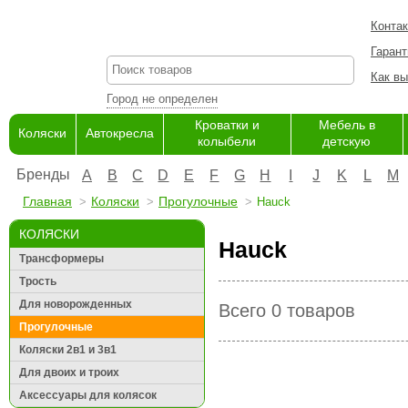
Конта
Гарант
Как вы
Город не определен
Кроватки и
Мебель в
Коляски
Автокресла
колыбели
детскую
Бренды
A
B
C
D
E
F
G
H
I
J
K
L
M
Главная
Коляски
Прогулочные
Hauck
КОЛЯСКИ
Hauck
Трансформеры
Трость
Для новорожденных
Всего 0 товаров
Прогулочные
Коляски 2в1 и 3в1
Для двоих и троих
Аксессуары для колясок