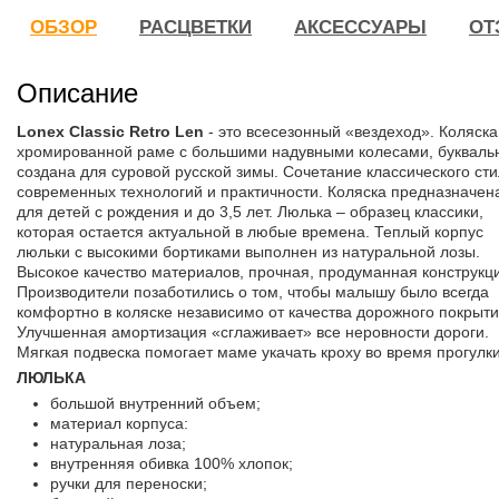
ОБЗОР
РАСЦВЕТКИ
АКСЕССУАРЫ
ОТ
Описание
Lonex Classic Retro Len
- это всесезонный «вездеход». Коляска
хромированной раме с большими надувными колесами, букваль
создана для суровой русской зимы. Сочетание классического сти
современных технологий и практичности. Коляска предназначен
для детей с рождения и до 3,5 лет. Люлька – образец классики,
которая остается актуальной в любые времена. Теплый корпус
люльки с высокими бортиками выполнен из натуральной лозы.
Высокое качество материалов, прочная, продуманная конструкц
Производители позаботились о том, чтобы малышу было всегда
комфортно в коляске независимо от качества дорожного покрыти
Улучшенная амортизация «сглаживает» все неровности дороги.
Мягкая подвеска помогает маме укачать кроху во время прогулки
ЛЮЛЬКА
большой внутренний объем;
материал корпуса:
натуральная лоза;
внутренняя обивка 100% хлопок;
ручки для переноски;