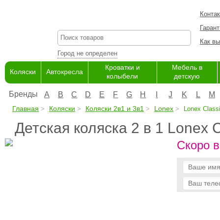
Конта
Гарант
Как вы
Город не определен
Кроватки и
Мебель в
Коляски
Автокресла
колыбели
детскую
Бренды
A
B
C
D
E
F
G
H
I
J
K
L
M
Главная
Коляски
Коляски 2в1 и 3в1
Lonex
Lonex Classi
Детская коляска 2 в 1 Lonex C
Скоро в