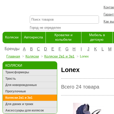
Конта
Гарант
Как вы
Город не определен
Кроватки и
Мебель в
Коляски
Автокресла
колыбели
детскую
Бренды
A
B
C
D
E
F
G
H
I
J
K
L
M
Главная
Коляски
Коляски 2в1 и 3в1
Lonex
КОЛЯСКИ
Lonex
Трансформеры
Трость
Для новорожденных
Всего 24 товара
Прогулочные
Коляски 2в1 и 3в1
Для двоих и троих
Аксессуары для колясок