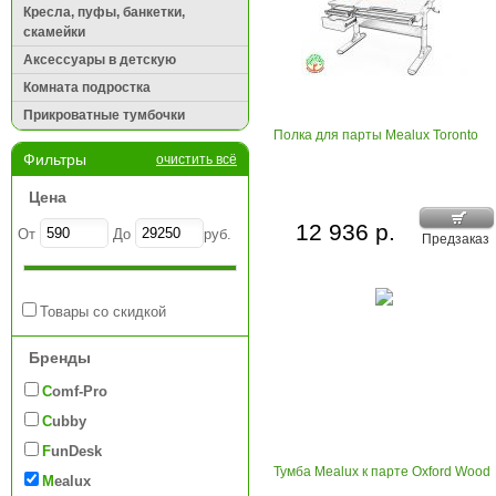
Кресла, пуфы, банкетки,
скамейки
Аксессуары в детскую
Комната подростка
Прикроватные тумбочки
Полка для парты Mealux Toronto
Фильтры
очистить всё
Цена
12 936 р.
От
До
руб.
Предзаказ
Товары со скидкой
Бренды
Comf-Pro
Cubby
FunDesk
Тумба Mealux к парте Oxford Wood
Mealux