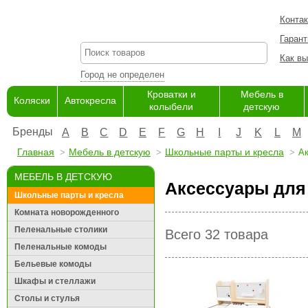
Конта
Гарант
Как вы
Город не определен
Кроватки и
Мебель в
Коляски
Автокресла
колыбели
детскую
Бренды
A
B
C
D
E
F
G
H
I
J
K
L
M
Главная
Мебель в детскую
Школьные парты и кресла
Ак
МЕБЕЛЬ В ДЕТСКУЮ
Аксессуары для 
Школьные парты и кресла
Комната новорожденного
Пеленальные столики
Всего 32 товара
Пеленальные комоды
Бельевые комоды
Шкафы и стеллажи
Столы и стулья