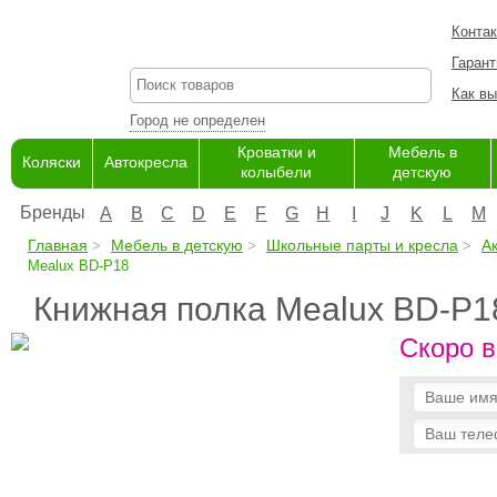
Конта
Гарант
Как вы
Город не определен
Кроватки и
Мебель в
Коляски
Автокресла
колыбели
детскую
Бренды
A
B
C
D
E
F
G
H
I
J
K
L
M
Главная
Мебель в детскую
Школьные парты и кресла
А
Mealux BD-P18
Книжная полка Mealux BD-P1
Скоро в