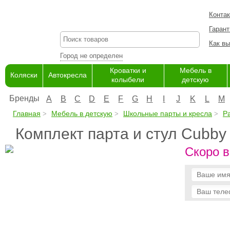
Конта
Гарант
Как вы
Город не определен
Кроватки и
Мебель в
Коляски
Автокресла
колыбели
детскую
Бренды
A
B
C
D
E
F
G
H
I
J
K
L
M
Главная
Мебель в детскую
Школьные парты и кресла
Р
Комплект парта и стул Cubby
Скоро в