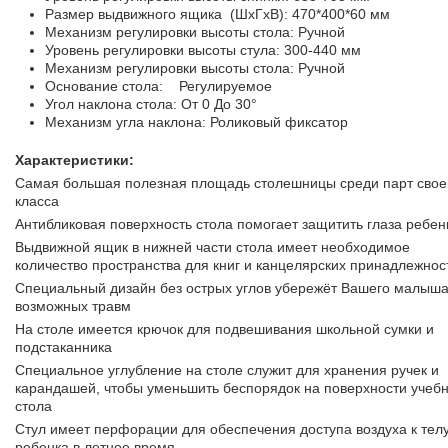
Размер выдвижного ящика (ШхГхВ):
470*400*60 мм
Механизм регулировки высоты стола:
Ручной
Уровень регулировки высоты стула:
300-440 мм
Механизм регулировки высоты стола:
Ручной
Основание стола:
Регулируемое
Угол наклона стола:
От 0 До 30°
Механизм угла наклона: Роликовый фиксатор
Характеристики:
Самая большая полезная площадь столешницы среди парт свое
класса
Антибликовая поверхность стола помогает защитить глаза ребен
Выдвижной ящик в нижней части стола имеет необходимое
количество пространства для книг и канцелярских принадлежнос
Специальный дизайн без острых углов убережёт Вашего малыша
возможных травм
На столе имеется крючок для подвешивания школьной сумки и
подстаканника
Специальное углубление на столе служит для хранения ручек и
карандашей, чтобы уменьшить беспорядок на поверхности учебн
стола
Стул имеет перфорации для обеспечения доступа воздуха к тел
ребенка в летнее время