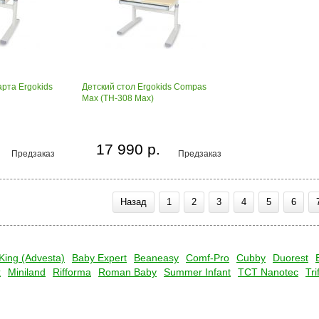
рта Ergokids
Детский стол Ergokids Compas
Max (TH-308 Max)
17 990 р.
Предзаказ
Предзаказ
Назад
1
2
3
4
5
6
King (Advesta)
Baby Expert
Beaneasy
Comf-Pro
Cubby
Duorest
x
Miniland
Rifforma
Roman Baby
Summer Infant
TCT Nanotec
Tri