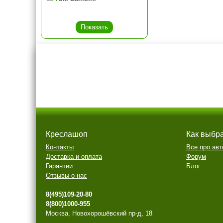
Креслашоп
Как выбр
Контакты
Все про авт
Доставка и оплата
Форум
Гарантии
Блог
Отзывы о нас
8(495)109-20-80
8(800)1000-955
Москва, Новохорошёвский пр-д, 18