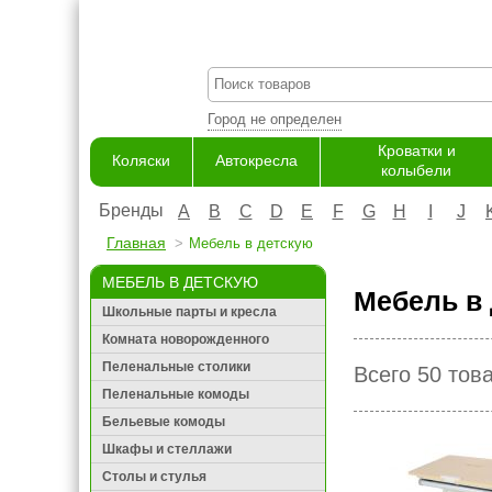
Город не определен
Кроватки и
Коляски
Автокресла
колыбели
Бренды
A
B
C
D
E
F
G
H
I
J
Главная
Мебель в детскую
МЕБЕЛЬ В ДЕТСКУЮ
Мебель в 
Школьные парты и кресла
Комната новорожденного
Пеленальные столики
Всего 50 тов
Пеленальные комоды
Бельевые комоды
Шкафы и стеллажи
Столы и стулья