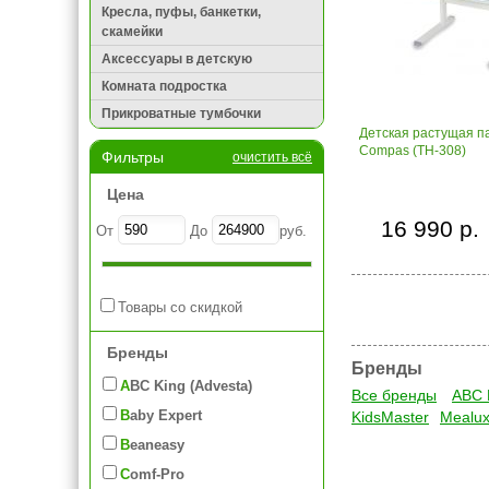
Кресла, пуфы, банкетки,
скамейки
Аксессуары в детскую
Комната подростка
Прикроватные тумбочки
Детская растущая па
Compas (TH-308)
Фильтры
очистить всё
Цена
16 990 р.
От
До
руб.
Товары со скидкой
Бренды
Бренды
ABC King (Advesta)
Все бренды
ABC 
Baby Expert
KidsMaster
Mealu
Beaneasy
Comf-Pro