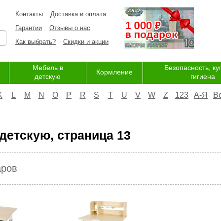
Контакты
Доставка и оплата
Гарантии
Отзывы о нас
Как выбрать?
Скидки и акции
Мебель в
Безопасность, ку
Кормление
детскую
гигиена
K
L
M
N
O
P
R
S
T
U
V
W
Z
123
А-Я
В
детскую, страница 13
аров