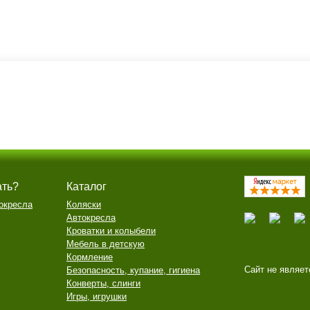
ать?
Каталог
окресла
Коляски
Автокресла
Кроватки и колыбели
Мебель в детскую
Кормление
Сайт не являет
Безопасность, купание, гигиена
Конверты, слинги
Игры, игрушки