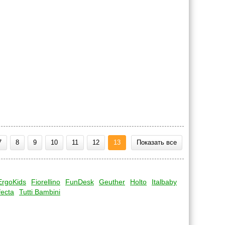
7
8
9
10
11
12
13
Показать все
ErgoKids
Fiorellino
FunDesk
Geuther
Holto
Italbaby
fecta
Tutti Bambini