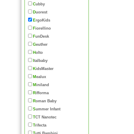
Cubby
Duorest
ErgoKids
Fiorellino
FunDesk
Geuther
Holto
Italbaby
KidsMaster
Mealux
Miniland
Rifforma
Roman Baby
Summer Infant
TCT Nanotec
Trifecta
Tutti Bambini