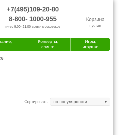
+7(495)109-20-80
8-800- 1000-955
Корзина
пустая
пн-вс 9:00- 21:00
время московское
пание,
Конверты,
Игры,
слинги
игрушки
се
по популярности
Сортировать: