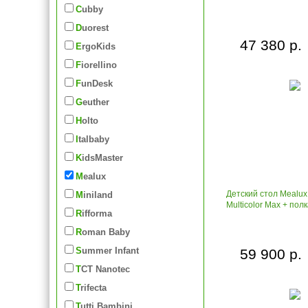
Cubby
Duorest
47 380 р.
ErgoKids
Fiorellino
FunDesk
Geuther
Holto
Italbaby
KidsMaster
Mealux
Детский стол Mealu
Miniland
Multicolor Max + пол
Rifforma
Roman Baby
Summer Infant
59 900 р.
TCT Nanotec
Trifecta
Tutti Bambini