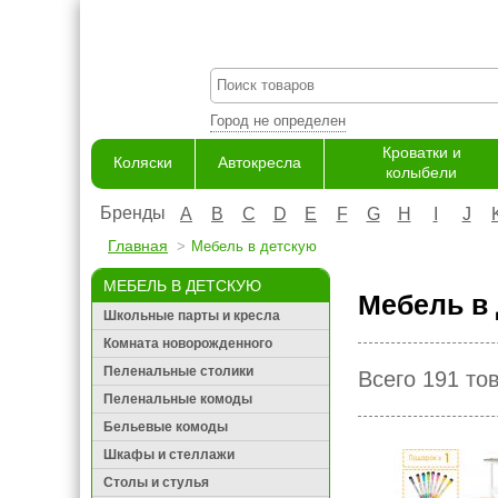
Город не определен
Кроватки и
Коляски
Автокресла
колыбели
Бренды
A
B
C
D
E
F
G
H
I
J
Главная
Мебель в детскую
МЕБЕЛЬ В ДЕТСКУЮ
Мебель в 
Школьные парты и кресла
Комната новорожденного
Пеленальные столики
Всего 191 то
Пеленальные комоды
Бельевые комоды
Шкафы и стеллажи
Столы и стулья