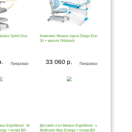
ealux Sprint Duo
Комплект Mealux парта Diego Evo-
30 + кресло Ortoback
р.
33 060 р.
Предзаказ
Предзаказ
alux ErgoWood - M
Детский стол Mealux ErgoWood - L
ergy + полка BD-
Multicolor Max Energy + полка BD-