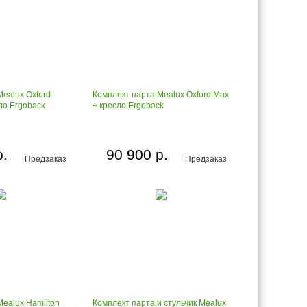
ealux Oxford
Комплект парта Mealux Oxford Max
ло Ergoback
+ кресло Ergoback
р.
90 900 р.
Предзаказ
Предзаказ
Mealux Hamilton
Комплект парта и стульчик Mealux