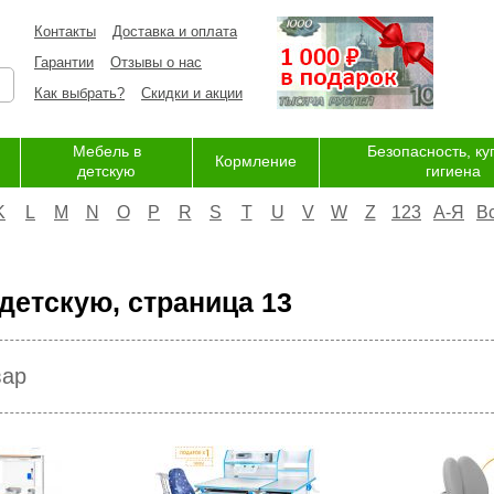
Контакты
Доставка и оплата
Гарантии
Отзывы о нас
Как выбрать?
Скидки и акции
Мебель в
Безопасность, ку
Кормление
детскую
гигиена
K
L
M
N
O
P
R
S
T
U
V
W
Z
123
А-Я
В
детскую, страница 13
вар