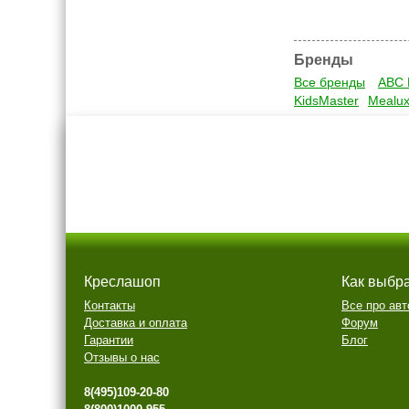
Бренды
Все бренды
ABC 
KidsMaster
Mealu
Креслашоп
Как выбр
Контакты
Все про авт
Доставка и оплата
Форум
Гарантии
Блог
Отзывы о нас
8(495)109-20-80