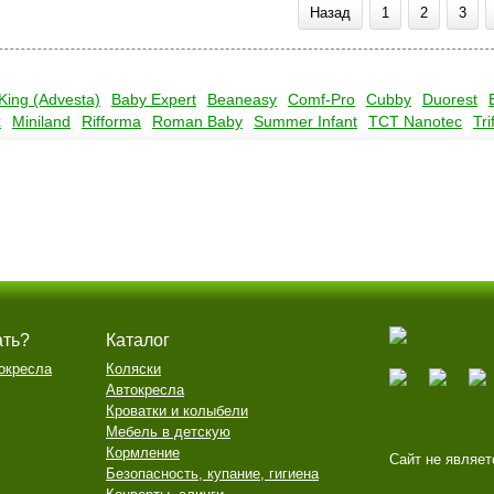
Назад
1
2
3
King (Advesta)
Baby Expert
Beaneasy
Comf-Pro
Cubby
Duorest
x
Miniland
Rifforma
Roman Baby
Summer Infant
TCT Nanotec
Tri
ать?
Каталог
окресла
Коляски
Автокресла
Кроватки и колыбели
Мебель в детскую
Кормление
Сайт не являет
Безопасность, купание, гигиена