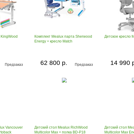
x KingWood
Комплект Mealux парта Sherwood
Детское кресло M
Energy + кресло Match
62 800 р.
14 990 
Предзаказ
Предзаказ
lux Vancouver
Детский стол Mealux RichWood
Детский стол Me
rtoback
Multicolor Max + полка BD-P18
Multicolor Max En