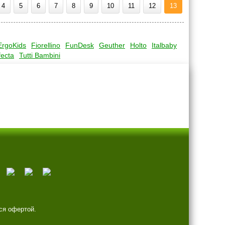
4
5
6
7
8
9
10
11
12
13
ErgoKids
Fiorellino
FunDesk
Geuther
Holto
Italbaby
fecta
Tutti Bambini
ся офертой.