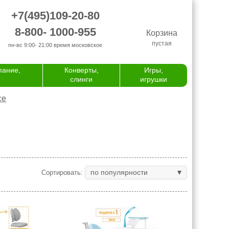
+7(495)109-20-80
8-800- 1000-955
Корзина
пустая
пн-вс 9:00- 21:00
время московское
пание,
Конверты,
Игры,
слинги
игрушки
се
по популярности
Сортировать: