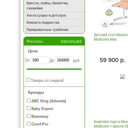
Кресла, пуфы, банкетки,
скамейки
Аксессуары в детскую
Комната подростка
Прикроватные тумбочки
Детский стол Mealu
Multicolor Max
Фильтры
очистить всё
Цена
59 900 р.
От
До
руб.
Товары со скидкой
Бренды
ABC King (Advesta)
Baby Expert
Beaneasy
Комплект парта Mea
Comf-Pro
Multicolor + кресло O