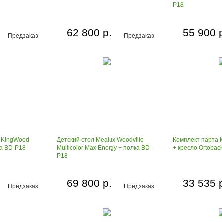
P18
62 800 р.
55 900 
Предзаказ
Предзаказ
x KingWood
Детский стол Mealux Woodville
Комплект парта M
ка BD-P18
Multicolor Max Energy + полка BD-
+ кресло Ortobac
P18
69 800 р.
33 535 
Предзаказ
Предзаказ