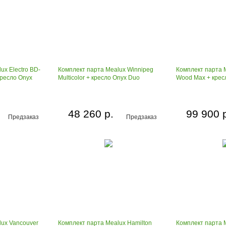
ux Electro BD-
Комплект парта Mealux Winnipeg
Комплект парта M
кресло Onyx
Multicolor + кресло Onyx Duo
Wood Max + крес
48 260 р.
99 900 
Предзаказ
Предзаказ
lux Vancouver
Комплект парта Mealux Hamilton
Комплект парта 