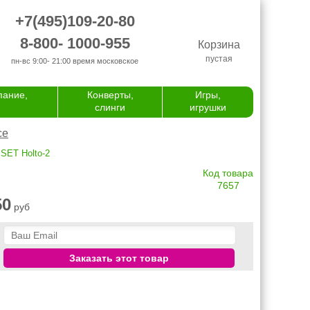
+7(495)109-20-80
8-800- 1000-955
Корзина
пустая
пн-вс 9:00- 21:00
время московское
пание,
Конверты,
Игры,
слинги
игрушки
се
 SET Holto-2
Код товара
7657
50
руб
Заказать этот товар