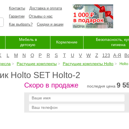
Контакты
Доставка и оплата
Гарантии
Отзывы о нас
Как выбрать?
Скидки и акции
Мебель в
Безопасность, ку
Кормление
детскую
гигиена
K
L
M
N
O
P
R
S
T
U
V
W
Z
123
А-Я
В
ресла
Растущие комплекты
Растущие комплекты Holto
Holto
ик Holto SET Holto-2
Скоро в продаже
9 5
последня цена