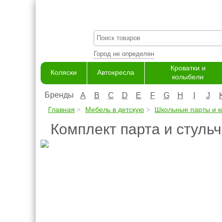
Город не определен
Кроватки и
Коляски
Автокресла
колыбели
Бренды
A
B
C
D
E
F
G
H
I
J
Главная
Мебель в детскую
Школьные парты и к
Комплект парта и стульч