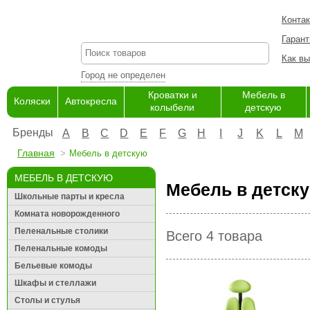
Конта
Гарант
Как вы
Город не определен
Кроватки и
Мебель в
Коляски
Автокресла
колыбели
детскую
Бренды
A
B
C
D
E
F
G
H
I
J
K
L
M
Главная
Мебель в детскую
МЕБЕЛЬ В ДЕТСКУЮ
Мебель в детск
Школьные парты и кресла
Комната новорожденного
Пеленальные столики
Всего 4 товара
Пеленальные комоды
Бельевые комоды
Шкафы и стеллажи
Столы и стулья