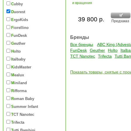
и вращения
Cubby
Duorest
39 800 р.
ErgoKids
Предзаказ
Fiorellino
FunDesk
Бренды
Geuther
Все бренды
ABC King (Advest
FunDesk
Geuther
Holto
Italb
Holto
TCT Nanotec
Trifecta
Tutti Ba
Italbaby
KidsMaster
Показать товары, снятые с про
Mealux
Miniland
Rifforma
Roman Baby
Summer Infant
TCT Nanotec
Trifecta
Tutti Bambini