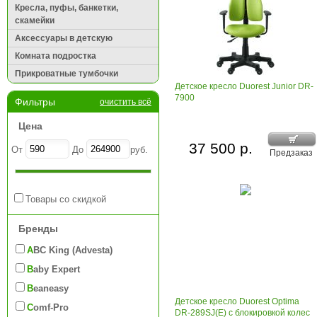
Кресла, пуфы, банкетки,
скамейки
Аксессуары в детскую
Комната подростка
Прикроватные тумбочки
Детское кресло Duorest Junior DR-
7900
Фильтры
очистить всё
Цена
37 500 р.
От
До
руб.
Предзаказ
Товары со скидкой
Бренды
ABC King (Advesta)
Baby Expert
Beaneasy
Детское кресло Duorest Optima
Comf-Pro
DR-289SJ(E) с блокировкой колес