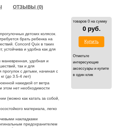
Ы
ОТЗЫВЫ (0)
товаров 0 на сумму
0 руб.
прогулочных детских колясок.
 требуется брать ребенка на
Купить
ествий. Concord Quix в таких
т, устойчива и удобна как для
Отметьте
и маневренная, удобная и
интересующие
шествий, так и для
аксессуары и купите
я прогулок с детьми, начиная с
в один клик
кг (до 3.5-4 лет)
роенной накидкой от ветра
ри этом нет необходимости
ии (можно как катать за собой,
носостойкого материала, легко
ечевыми накладками
ригинальным предохранителем