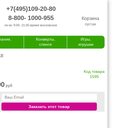
+7(495)109-20-80
8-800- 1000-955
Корзина
пустая
пн-вс 9:00- 21:00
время московское
пание,
Конверты,
Игры,
слинги
игрушки
се
Код товара
1595
00
руб
Заказать этот товар