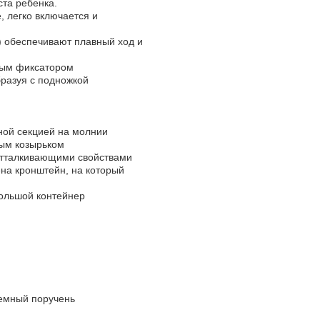
ста ребенка.
, легко включается и
) обеспечивают плавный ход и
ным фиксатором
бразуя с подножкой
ной секцией на молнии
ным козырьком
оотталкивающими свойствами
ена кронштейн, на который
большой контейнер
ъемный поручень