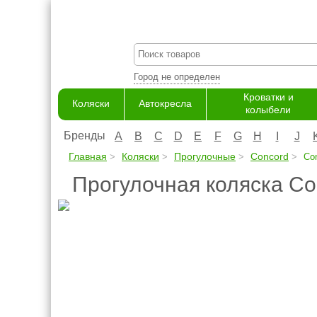
Город не определен
Кроватки и
Коляски
Автокресла
колыбели
Бренды
A
B
C
D
E
F
G
H
I
J
Главная
Коляски
Прогулочные
Concord
Con
Прогулочная коляска Co