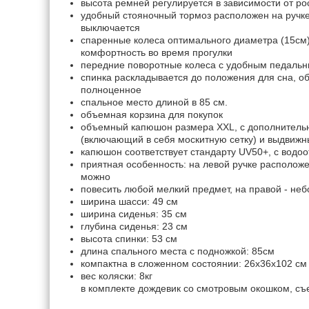
высота ремней регулируется в зависимости от ро
удобный стояночный тормоз расположен на ручке
выключается
спаренные колеса оптимального диаметра (15см
комфортность во время прогулки
передние поворотные колеса с удобным педаль
спинка раскладывается до положения для сна, о
полноценное
спальное место длиной в 85 см.
объемная корзина для покупок
объемный капюшон размера XXL, с дополнитель
(включающий в себя москитную сетку) и выдвиж
капюшон соответствует стандарту UV50+, с вод
приятная особенность: на левой ручке располож
можно
повесить любой мелкий предмет, на правой - не
ширина шасси: 49 см
ширина сиденья: 35 см
глубина сиденья: 23 см
высота спинки: 53 см
длина спального места с подножкой: 85см
компактна в сложенном состоянии: 26x36x102 см
вес коляски: 8кг
в комплекте дождевик со смотровым окошком, с