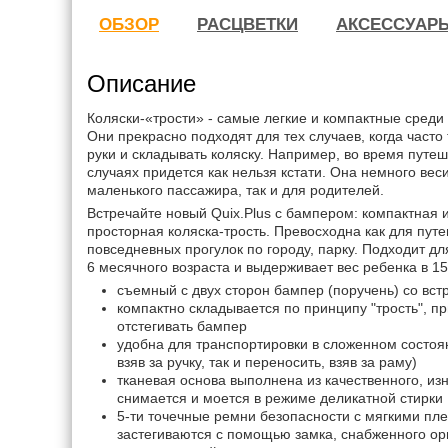
ОБЗОР
РАСЦВЕТКИ
АКСЕССУАР
Описание
Коляски-«трости» - самые легкие и компактные среди 
Они прекрасно подходят для тех случаев, когда часто
руки и складывать коляску. Например, во время путеш
случаях придется как нельзя кстати. Она немного веси
маленького пассажира, так и для родителей.
Встречайте новый Quix.Plus с бампером: компактная 
просторная коляска-трость. Превосходна как для путе
повседневных прогулок по городу, парку. Подходит дл
6 месячного возраста и выдерживает вес ребенка в 15 
съемный с двух сторон бампер (поручень) со вст
компактно складывается по принципу "трость", п
отстегивать бампер
удобна для транспортировки в сложенном состоян
взяв за ручку, так и переносить, взяв за раму)
тканевая основа выполнена из качественного, из
снимается и моется в режиме деликатной стирки
5-ти точечные ремни безопасности с мягкими пл
застегиваются с помощью замка, снабженного о