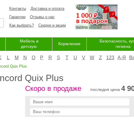
Контакты
Доставка и оплата
Гарантии
Отзывы о нас
Как выбрать?
Скидки и акции
Мебель в
Безопасность, ку
Кормление
детскую
гигиена
K
L
M
N
O
P
R
S
T
U
V
W
Z
123
А-Я
В
cord Quix Plus
ncord Quix Plus
Скоро в продаже
4 9
последня цена