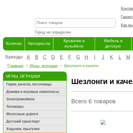
Конта
Гарант
Как вы
Город не определен
Кроватки и
Мебель в
Коляски
Автокресла
колыбели
детскую
Бренды
A
B
C
D
E
F
G
H
I
J
K
L
M
Главная
Игры, игрушки
Шезлонги и качели
ИГРЫ, ИГРУШКИ
Шезлонги и кач
Горки, качели, песочницы
Домики и игровые комплексы
Электромобили
Всего 6 товаров
Толокары
Железные дороги
Детский транспорт
Ходунки, прыгунки