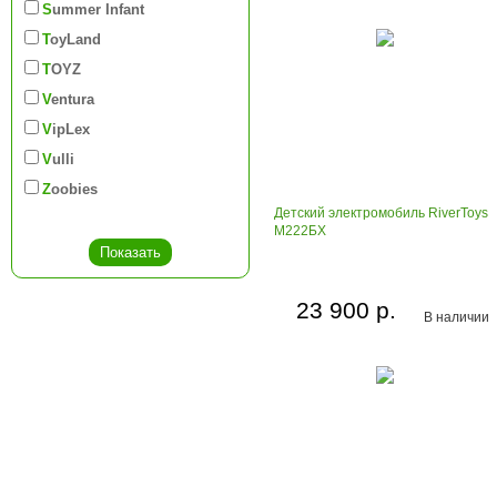
Summer Infant
ToyLand
TOYZ
Ventura
VipLex
Vulli
Zoobies
Детский электромобиль RiverToys
М222БХ
23 900 р.
В наличии