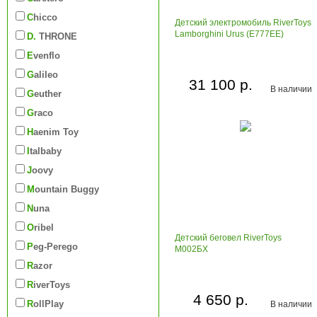
Chicco
Детский электромобиль RiverToys
Lamborghini Urus (E777EE)
D. THRONE
Evenflo
Galileo
31 100 р.
В наличии
Geuther
Graco
Haenim Toy
Italbaby
Joovy
Mountain Buggy
Nuna
Oribel
Детский беговел RiverToys
Peg-Perego
М002БХ
Razor
RiverToys
4 650 р.
RollPlay
В наличии