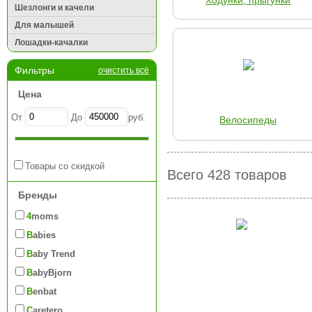
Ходунки, прыгунки
Шезлонги и качели
Для малышей
Лошадки-качалки
Фильтры
очистить всё
Цена
От
До
руб.
Велосипеды
Товары со скидкой
Всего 428 товаров
Бренды
4moms
Babies
Baby Trend
BabyBjorn
Benbat
Caretero