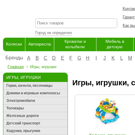
Конта
Гарант
Как вы
Город не определен
Кроватки и
Мебель в
Коляски
Автокресла
колыбели
детскую
Бренды
A
B
C
D
E
F
G
H
I
J
K
L
M
Главная
Игры, игрушки
ИГРЫ, ИГРУШКИ
Игры, игрушки, 
Горки, качели, песочницы
Домики и игровые комплексы
Электромобили
Толокары
Железные дороги
Детский транспорт
Ходунки, прыгунки