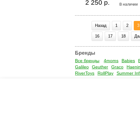
2 250 р.
В наличии
Назад
1
2
3
16
17
18
Да
Бренды
Все бренды
4moms
Babies
Galileo
Geuther
Graco
Haeni
RiverToys
RollPlay
Summer Inf
Креслашоп
Как выбрать?
Ка