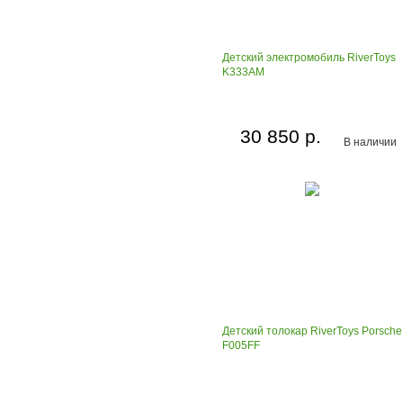
Детский электромобиль RiverToys
K333AM
30 850 р.
В наличии
Детский толокар RiverToys Porsche
F005FF