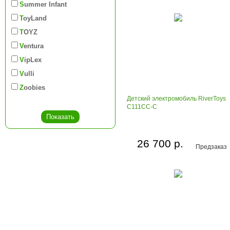
Summer Infant
ToyLand
TOYZ
Ventura
VipLex
Vulli
Zoobies
Детский электромобиль RiverToys
C111CC-C
26 700 р.
Предзаказ