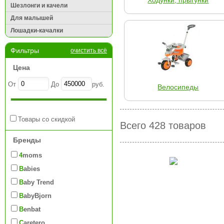
Ходунки, прыгунки
Шезлонги и качели
Для малышей
Лошадки-качалки
Фильтры
очистить всё
Цена
От
До
руб.
Велосипеды
Товары со скидкой
Всего 428 товаров
Бренды
4moms
Babies
Baby Trend
BabyBjorn
Benbat
Caretero