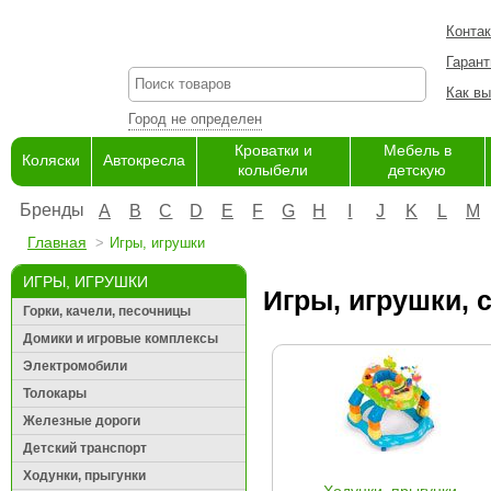
Конта
Гарант
Как вы
Город не определен
Кроватки и
Мебель в
Коляски
Автокресла
колыбели
детскую
Бренды
A
B
C
D
E
F
G
H
I
J
K
L
M
Главная
Игры, игрушки
ИГРЫ, ИГРУШКИ
Игры, игрушки, 
Горки, качели, песочницы
Домики и игровые комплексы
Электромобили
Толокары
Железные дороги
Детский транспорт
Ходунки, прыгунки