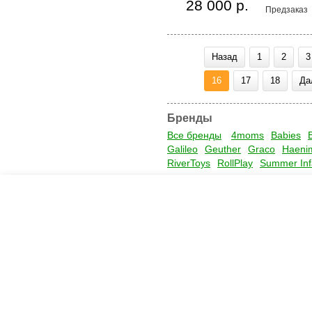
28 000 р.
Предзаказ
Назад
1
2
3
16
17
18
Да
Бренды
Все бренды
4moms
Babies
Galileo
Geuther
Graco
Haeni
RiverToys
RollPlay
Summer Inf
Креслашоп
Как выбрать?
Ка