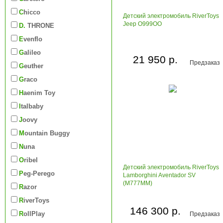
Chicco
Детский электромобиль RiverToys
Jeep O999OO
D. THRONE
Evenflo
Galileo
21 950 р.
Предзаказ
Geuther
Graco
Haenim Toy
Italbaby
Joovy
Mountain Buggy
Nuna
Oribel
Детский электромобиль RiverToys
Peg-Perego
Lamborghini Aventador SV
(M777MM)
Razor
RiverToys
146 300 р.
RollPlay
Предзаказ