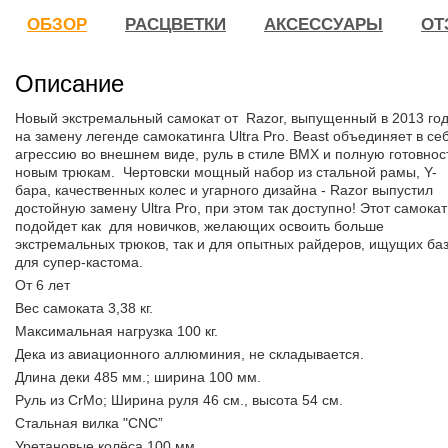
ОБЗОР
РАСЦВЕТКИ
АКСЕССУАРЫ
ОТ
Описание
Новый экстремальный самокат от Razor, выпущенный в 2013 го
на замену легенде самокатинга Ultra Pro. Beast объединяет в се
агрессию во внешнем виде, руль в стиле BMX и полную готовност
новым трюкам. Чертовски мощный набор из стальной рамы, Y-
бара, качественных колес и угарного дизайна - Razor выпустил
достойную замену Ultra Pro, при этом так доступно! Этот самокат
подойдет как для новичков, желающих освоить больше
экстремальных трюков, так и для опытных райдеров, ищущих ба
для супер-кастома.
От 6 лет
Вес самоката 3,38 кг.
Максимальная нагрузка 100 кг.
Дека из авиационного аллюминия, не складывается.
Длина деки 485 мм.; ширина 100 мм.
Руль из CrMo; Ширина руля 46 см., высота 54 см.
Стальная вилка "CNC”
Уретановые колёса 100 мм.