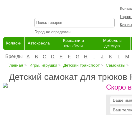
Конта
Гарант
Как вы
Город не определен
Кроватки и
Мебель в
Коляски
Автокресла
колыбели
детскую
Бренды
A
B
C
D
E
F
G
H
I
J
K
L
M
Главная
Игры, игрушки
Детский транспорт
Самокаты
Детский самокат для трюков 
Скоро в